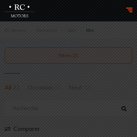
RC Motors
Recherche
Mini
Mini
Filters (2)
All
(0)
Occasion
(0)
Neuf
(0)
Comparer