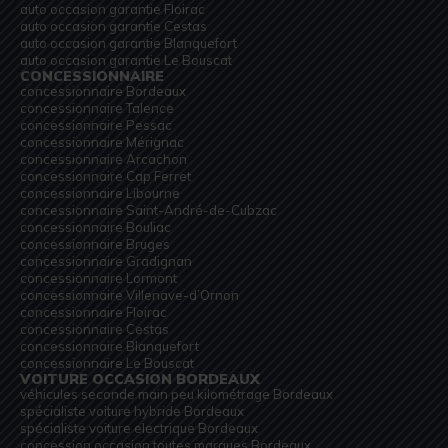
auto occasion garantie Floirac
auto occasion garantie Cestas
auto occasion garantie Blanquefort
auto occasion garantie Le Bouscat
CONCESSIONNAIRE
concessionnaire Bordeaux
concessionnaire Talence
concessionnaire Pessac
concessionnaire Mérignac
concessionnaire Arcachon
concessionnaire Cap Ferret
concessionnaire Libourne
concessionnaire Saint-André-de-Cubzac
concessionnaire Bouliac
concessionnaire Bruges
concessionnaire Gradignan
concessionnaire Lormont
concessionnaire Villenave-d’Ornon
concessionnaire Floirac
concessionnaire Cestas
concessionnaire Blanquefort
concessionnaire Le Bouscat
VOITURE OCCASION BORDEAUX
véhicules seconde main peu kilométrage Bordeaux
spécialiste voiture hybride Bordeaux
spécialiste voiture electrique Bordeaux
concession occasion toutes marques Bordeaux