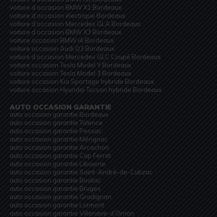
voiture d’occasion BMW X1 Bordeaux
voiture d’occasion électrique Bordeaux
voiture d’occasion Mercedes GLA Bordeaux
voiture d’occasion BMW X3 Bordeaux
voiture occasion BMW i4 Bordeaux
voiture occasion Audi Q3 Bordeaux
voiture d’occasion Mercedes GLC Coupé Bordeaux
voiture occasion Tesla Model Y Bordeaux
voiture occasion Tesla Model 3 Bordeaux
voiture occasion Kia Sportage hybride Bordeaux
voiture occasion Hyundai Tucson hybride Bordeaux
AUTO OCCASION GARANTIE
auto occasion garantie Bordeaux
auto occasion garantie Talence
auto occasion garantie Pessac
auto occasion garantie Mérignac
auto occasion garantie Arcachon
auto occasion garantie Cap Ferret
auto occasion garantie Libourne
auto occasion garantie Saint-André-de-Cubzac
auto occasion garantie Bouliac
auto occasion garantie Bruges
auto occasion garantie Gradignan
auto occasion garantie Lormont
auto occasion garantie Villenave-d’Ornon