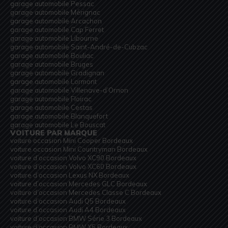
garage automobile Pessac
garage automobile Mérignac
garage automobile Arcachon
garage automobile Cap Ferret
garage automobile Libourne
garage automobile Saint-André-de-Cubzac
garage automobile Bouliac
garage automobile Bruges
garage automobile Gradignan
garage automobile Lormont
garage automobile Villenave-d’Ornon
garage automobile Floirac
garage automobile Cestas
garage automobile Blanquefort
garage automobile Le Bouscat
VOITURE PAR MARQUE
voiture occasion Mini Cooper Bordeaux
voiture occasion Mini Countryman Bordeaux
voiture d’occasion Volvo XC90 Bordeaux
voiture d’occasion Volvo XC60 Bordeaux
voiture d’occasion Lexus NX Bordeaux
voiture d’occasion Mercedes GLC Bordeaux
voiture d’occasion Mercedes Classe C Bordeaux
voiture d’occasion Audi Q5 Bordeaux
voiture d’occasion Audi A4 Bordeaux
voiture d’occasion BMW Série 3 Bordeaux
voiture d’occasion BMW X5 Bordeaux