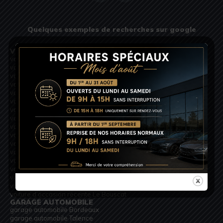
Quelques exemples de recherches sur google
VOITURE D’OCCASION RÉCENTE
voiture d’occasion récente Bordeaux
voiture d’occasion récente Talence
voiture d’occasion récente Pessac
voiture d’occasion récente Mérignac
voiture d’occasion récente Arcachon
voiture d’occasion récente Cap Ferret
voiture d’occasion récente Libourne
voiture d’occasion récente Saint-André-de-Cubzac
voiture d’occasion récente Bouliac
voiture d’occasion récente Bruges
voiture d’occasion récente Gradignan
voiture d’occasion récente Lormont
voiture d’occasion récente Villenave-d’Ornon
voiture d’occasion récente Floirac
voiture d’occasion récente Cestas
voiture d’occasion récente Blanquefort
voiture d’occasion récente Le Bouscat
GARAGE AUTOMOBILE
garage automobile Bordeaux
garage automobile Talence