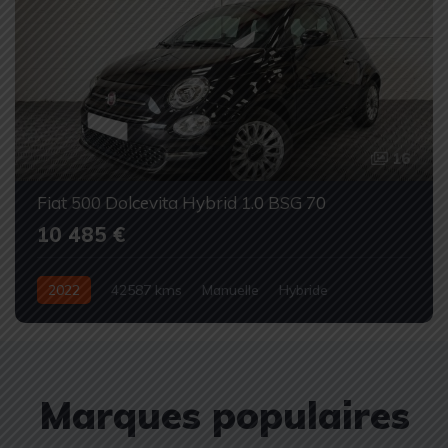
16
Fiat 500 Dolcevita Hybrid 1.0 BSG 70
10 485 €
2022
42587 kms
Manuelle
Hybride
Occasion
Marques populaires