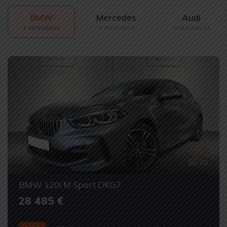
BMW
Mercedes
Audi
1 véhicule(s)
4 véhicule(s)
0 véhicule(s)
22
BMW 120i M Sport DKG7
28 485 €