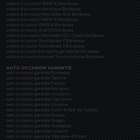
voiture d’occasion BMW X1 Bordeaux
voiture d’occasion électrique Bordeaux
voiture d’occasion Mercedes GLA Bordeaux
voiture d’occasion BMW X3 Bordeaux
voiture occasion BMW i4 Bordeaux
voiture occasion Audi Q3 Bordeaux
voiture d’occasion Mercedes GLC Coupé Bordeaux
voiture occasion Tesla Model Y Bordeaux
voiture occasion Tesla Model 3 Bordeaux
voiture occasion Kia Sportage hybride Bordeaux
voiture occasion Hyundai Tucson hybride Bordeaux
AUTO OCCASION GARANTIE
auto occasion garantie Bordeaux
auto occasion garantie Talence
auto occasion garantie Pessac
auto occasion garantie Mérignac
auto occasion garantie Arcachon
auto occasion garantie Cap Ferret
auto occasion garantie Libourne
auto occasion garantie Saint-André-de-Cubzac
auto occasion garantie Bouliac
auto occasion garantie Bruges
auto occasion garantie Gradignan
auto occasion garantie Lormont
auto occasion garantie Villenave-d’Ornon