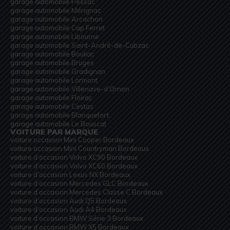
garage automobile Pessac
garage automobile Mérignac
garage automobile Arcachon
garage automobile Cap Ferret
garage automobile Libourne
garage automobile Saint-André-de-Cubzac
garage automobile Bouliac
garage automobile Bruges
garage automobile Gradignan
garage automobile Lormont
garage automobile Villenave-d’Ornon
garage automobile Floirac
garage automobile Cestas
garage automobile Blanquefort
garage automobile Le Bouscat
VOITURE PAR MARQUE
voiture occasion Mini Cooper Bordeaux
voiture occasion Mini Countryman Bordeaux
voiture d’occasion Volvo XC90 Bordeaux
voiture d’occasion Volvo XC60 Bordeaux
voiture d’occasion Lexus NX Bordeaux
voiture d’occasion Mercedes GLC Bordeaux
voiture d’occasion Mercedes Classe C Bordeaux
voiture d’occasion Audi Q5 Bordeaux
voiture d’occasion Audi A4 Bordeaux
voiture d’occasion BMW Série 3 Bordeaux
voiture d’occasion BMW X5 Bordeaux