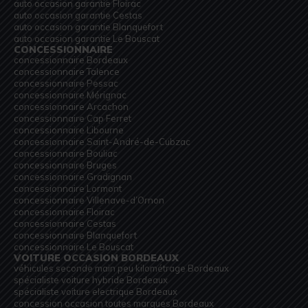
auto occasion garantie Floirac
auto occasion garantie Cestas
auto occasion garantie Blanquefort
auto occasion garantie Le Bouscat
CONCESSIONNAIRE
concessionnaire Bordeaux
concessionnaire Talence
concessionnaire Pessac
concessionnaire Mérignac
concessionnaire Arcachon
concessionnaire Cap Ferret
concessionnaire Libourne
concessionnaire Saint-André-de-Cubzac
concessionnaire Bouliac
concessionnaire Bruges
concessionnaire Gradignan
concessionnaire Lormont
concessionnaire Villenave-d’Ornon
concessionnaire Floirac
concessionnaire Cestas
concessionnaire Blanquefort
concessionnaire Le Bouscat
VOITURE OCCASION BORDEAUX
véhicules seconde main peu kilométrage Bordeaux
spécialiste voiture hybride Bordeaux
spécialiste voiture electrique Bordeaux
concession occasion toutes marques Bordeaux