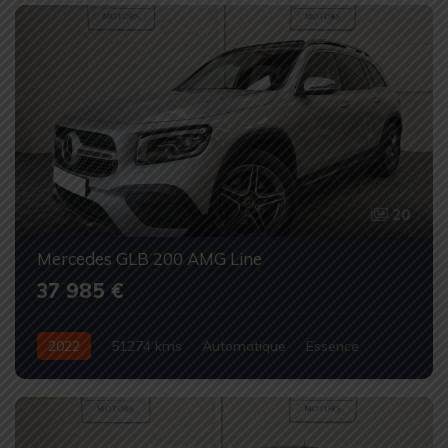
20
Mercedes GLB 200 AMG Line
37 985 €
2022
51274 kms
Automatique
Essence
Occasion