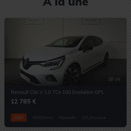
À la une
14
Renault Clio V 1.0 TCe 100 Evolution GPL
12 785 €
2023
36209 kms
Manuelle
GPL/Essence
Occasion