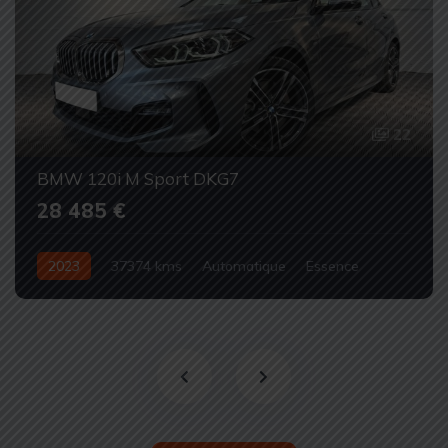
22
BMW 120i M Sport DKG7
28 485 €
2023
37374 kms
Automatique
Essence
Occasion