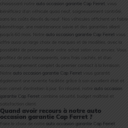
choisissant notre
auto occasion garantie Cap Ferret
, vous
bénéficiez d’un véhicule quasi neuf, soigneusement contrôlé,
sans les coûts élevés du neuf. Nos véhicules affichent un faible
kilométrage, une maintenance suivie et des garanties allant
jusqu’à 60 mois. Notre
auto occasion garantie Cap Ferret
vous
offre aussi un large choix de marques et de modèles, avec la
possibilité de personnaliser votre achat selon vos envies. Vous
profitez de prix transparents, sans frais cachés, et d’un
accompagnement complet du premier contact à la livraison.
Notre
auto occasion garantie Cap Ferret
vous garantit
également une revente facilitée grâce à son excellent état et
son carnet d’entretien à jour. En résumé, notre
auto occasion
garantie Cap Ferret
combine sécurité, budget maîtrisé et
satisfaction client.
Quand avoir recours à notre auto
occasion garantie Cap Ferret ?
Faire le choix de notre
auto occasion garantie Cap Ferret