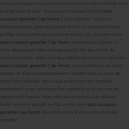
s’impose lorsque vous souhaitez remplacer votre véhicule sans
investir dans le neuf. Vous pouvez recourir à notre
auto
occasion garantie Cap Ferret
à tout moment : après un
déménagement, pour un premier achat, ou simplement pour
profiter d’un modèle plus moderne et plus sûr. Acheter notre
auto occasion garantie Cap Ferret
permet aussi d’éviter la
forte dépréciation des véhicules neufs dès leur sortie du
concessionnaire. Grâce à la disponibilité permanente de notre
auto occasion garantie Cap Ferret
, vous bénéficiez de délais
rapides et d’un accompagnement complet dans le choix de
votre futur véhicule. Nous vous proposons des modèles
rapidement, avec une expertise complète et un service de
reprise avantageux. Ainsi, dès que le besoin d’un véhicule
fiable, révisé et garanti se fait sentir, notre
auto occasion
garantie Cap Ferret
devient le choix le plus malin et le plus
rentable.