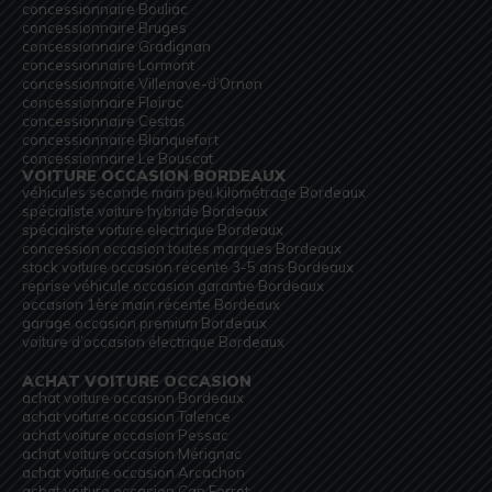
concessionnaire Bouliac
concessionnaire Bruges
concessionnaire Gradignan
concessionnaire Lormont
concessionnaire Villenave-d’Ornon
concessionnaire Floirac
concessionnaire Cestas
concessionnaire Blanquefort
concessionnaire Le Bouscat
VOITURE OCCASION BORDEAUX
véhicules seconde main peu kilométrage Bordeaux
spécialiste voiture hybride Bordeaux
spécialiste voiture electrique Bordeaux
concession occasion toutes marques Bordeaux
stock voiture occasion récente 3-5 ans Bordeaux
reprise véhicule occasion garantie Bordeaux
occasion 1ère main récente Bordeaux
garage occasion premium Bordeaux
voiture d’occasion électrique Bordeaux
ACHAT VOITURE OCCASION
achat voiture occasion Bordeaux
achat voiture occasion Talence
achat voiture occasion Pessac
achat voiture occasion Mérignac
achat voiture occasion Arcachon
achat voiture occasion Cap Ferret