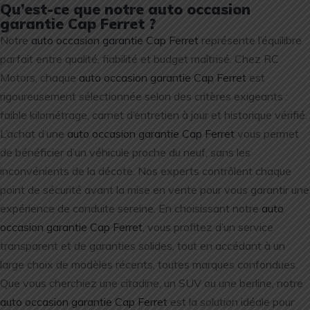
Qu’est-ce que notre auto occasion
garantie Cap Ferret ?
Notre
auto occasion garantie Cap Ferret
représente l’équilibre
parfait entre qualité, fiabilité et budget maîtrisé. Chez RC
Motors, chaque
auto occasion garantie Cap Ferret
est
rigoureusement sélectionnée selon des critères exigeants :
faible kilométrage, carnet d’entretien à jour et historique vérifié.
L’achat d’une
auto occasion garantie Cap Ferret
vous permet
de bénéficier d’un véhicule proche du neuf, sans les
inconvénients de la décote. Nos experts contrôlent chaque
point de sécurité avant la mise en vente pour vous garantir une
expérience de conduite sereine. En choisissant notre
auto
occasion garantie Cap Ferret
, vous profitez d’un service
transparent et de garanties solides, tout en accédant à un
large choix de modèles récents, toutes marques confondues.
Que vous cherchiez une citadine, un SUV ou une berline, notre
auto occasion garantie Cap Ferret
est la solution idéale pour