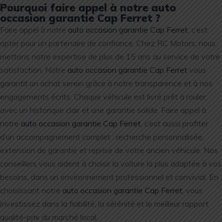
Pourquoi faire appel à notre auto
occasion garantie Cap Ferret ?
Faire appel à notre
auto occasion garantie Cap Ferret
, c’est
opter pour un partenaire de confiance. Chez RC Motors, nous
mettons notre expertise de plus de 15 ans au service de votre
satisfaction. Notre
auto occasion garantie Cap Ferret
vous
garantit un achat serein grâce à notre transparence et à nos
engagements écrits. Chaque véhicule est livré prêt à rouler,
avec un historique clair et une garantie solide. Faire appel à
notre
auto occasion garantie Cap Ferret
, c’est aussi profiter
d’un accompagnement complet : recherche personnalisée,
extension de garantie et reprise de votre ancien véhicule. Nos
conseillers vous aident à choisir la voiture la plus adaptée à vos
besoins, dans un environnement professionnel et convivial. En
choisissant notre
auto occasion garantie Cap Ferret
, vous
investissez dans la fiabilité, la sérénité et le meilleur rapport
qualité-prix du marché local.