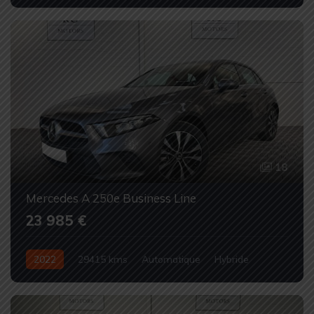
Occasion
18
Mercedes A 250e Business Line
23 985 €
2022
29415 kms
Automatique
Hybride
Occasion