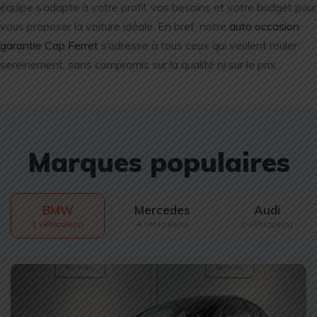
équipe s’adapte à votre profil, vos besoins et votre budget pour
vous proposer la voiture idéale. En bref, notre
auto occasion
garantie Cap Ferret
s’adresse à tous ceux qui veulent rouler
sereinement, sans compromis sur la qualité ni sur le prix.
Marques populaires
BMW
Mercedes
Audi
1 véhicule(s)
4 véhicule(s)
0 véhicule(s)