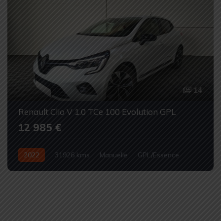
14
Renault Clio V 1.0 TCe 100 Evolution GPL
12 985 €
2022
31926 kms
Manuelle
GPL/Essence
Occasion