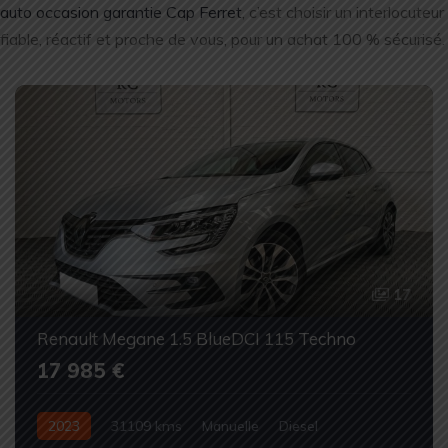
auto occasion garantie Cap Ferret
, c’est choisir un interlocuteur
fiable, réactif et proche de vous, pour un achat 100 % sécurisé.
17
Renault Megane 1.5 BlueDCI 115 Techno
17 985 €
2023
31109 kms
Manuelle
Diesel