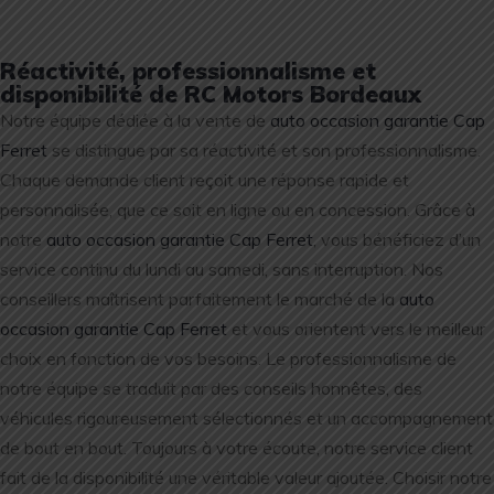
Réactivité, professionnalisme et
disponibilité de RC Motors Bordeaux
Notre équipe dédiée à la vente de
auto occasion garantie Cap
Ferret
se distingue par sa réactivité et son professionnalisme.
Chaque demande client reçoit une réponse rapide et
personnalisée, que ce soit en ligne ou en concession. Grâce à
notre
auto occasion garantie Cap Ferret
, vous bénéficiez d’un
service continu du lundi au samedi, sans interruption. Nos
conseillers maîtrisent parfaitement le marché de la
auto
occasion garantie Cap Ferret
et vous orientent vers le meilleur
choix en fonction de vos besoins. Le professionnalisme de
notre équipe se traduit par des conseils honnêtes, des
véhicules rigoureusement sélectionnés et un accompagnement
de bout en bout. Toujours à votre écoute, notre service client
fait de la disponibilité une véritable valeur ajoutée. Choisir notre