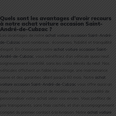
Quels sont les avantages d’avoir recours
à notre achat voiture occasion Saint-
André-de-Cubzac ?
Les avantages de notre
achat voiture occasion Saint-André-
de-Cubzac
sont nombreux : économies, fiabilité et tranquillité
d’esprit. En choisissant notre
achat voiture occasion Saint-
André-de-Cubzac
, vous bénéficiez d’un véhicule quasi neuf,
soigneusement contrôlé, sans les coûts élevés du neuf. Nos
véhicules affichent un faible kilométrage, une maintenance
suivie et des garanties allant jusqu’à 60 mois. Notre
achat
voiture occasion Saint-André-de-Cubzac
vous offre aussi un
large choix de marques et de modèles, avec la possibilité de
personnaliser votre achat selon vos envies. Vous profitez de
prix transparents, sans frais cachés, et d’un accompagnement
complet du premier contact à la livraison. Notre
achat voiture