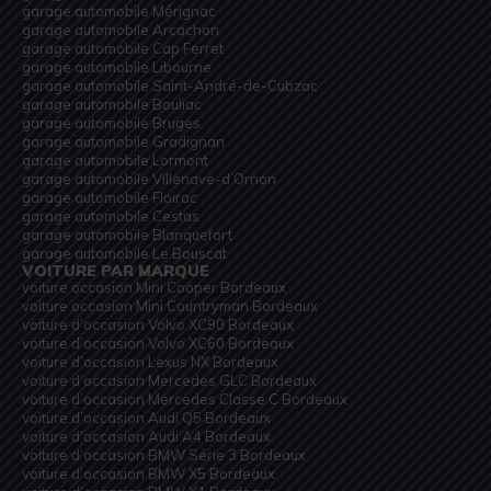
garage automobile Mérignac
garage automobile Arcachon
garage automobile Cap Ferret
garage automobile Libourne
garage automobile Saint-André-de-Cubzac
garage automobile Bouliac
garage automobile Bruges
garage automobile Gradignan
garage automobile Lormont
garage automobile Villenave-d’Ornon
garage automobile Floirac
garage automobile Cestas
garage automobile Blanquefort
garage automobile Le Bouscat
VOITURE PAR MARQUE
voiture occasion Mini Cooper Bordeaux
voiture occasion Mini Countryman Bordeaux
voiture d’occasion Volvo XC90 Bordeaux
voiture d’occasion Volvo XC60 Bordeaux
voiture d’occasion Lexus NX Bordeaux
voiture d’occasion Mercedes GLC Bordeaux
voiture d’occasion Mercedes Classe C Bordeaux
voiture d’occasion Audi Q5 Bordeaux
voiture d’occasion Audi A4 Bordeaux
voiture d’occasion BMW Série 3 Bordeaux
voiture d’occasion BMW X5 Bordeaux