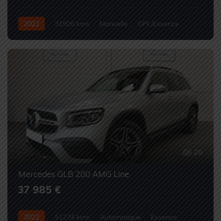
2022
31926 kms
Manuelle
GPL/Essence
Occasion
20
Mercedes GLB 200 AMG Line
37 985 €
2022
51274 kms
Automatique
Essence