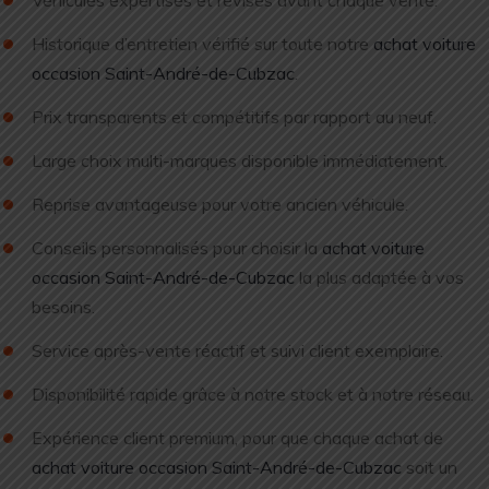
Historique d’entretien vérifié sur toute notre
achat voiture
occasion Saint-André-de-Cubzac
.
Prix transparents et compétitifs par rapport au neuf.
Large choix multi-marques disponible immédiatement.
Reprise avantageuse pour votre ancien véhicule.
Conseils personnalisés pour choisir la
achat voiture
occasion Saint-André-de-Cubzac
la plus adaptée à vos
besoins.
Service après-vente réactif et suivi client exemplaire.
Disponibilité rapide grâce à notre stock et à notre réseau.
Expérience client premium, pour que chaque achat de
achat voiture occasion Saint-André-de-Cubzac
soit un