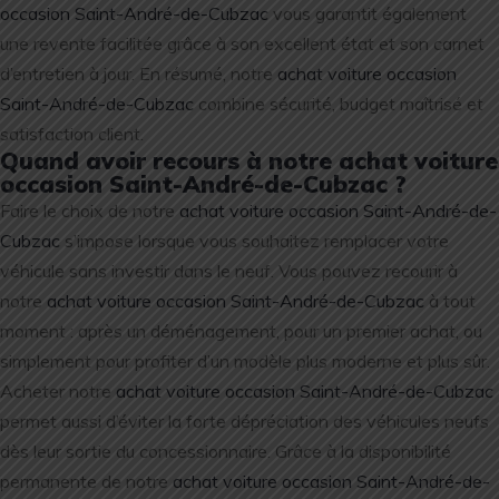
occasion Saint-André-de-Cubzac
vous garantit également
une revente facilitée grâce à son excellent état et son carnet
d’entretien à jour. En résumé, notre
achat voiture occasion
Saint-André-de-Cubzac
combine sécurité, budget maîtrisé et
satisfaction client.
Quand avoir recours à notre achat voiture
occasion Saint-André-de-Cubzac ?
Faire le choix de notre
achat voiture occasion Saint-André-de-
Cubzac
s’impose lorsque vous souhaitez remplacer votre
véhicule sans investir dans le neuf. Vous pouvez recourir à
notre
achat voiture occasion Saint-André-de-Cubzac
à tout
moment : après un déménagement, pour un premier achat, ou
simplement pour profiter d’un modèle plus moderne et plus sûr.
Acheter notre
achat voiture occasion Saint-André-de-Cubzac
permet aussi d’éviter la forte dépréciation des véhicules neufs
dès leur sortie du concessionnaire. Grâce à la disponibilité
permanente de notre
achat voiture occasion Saint-André-de-