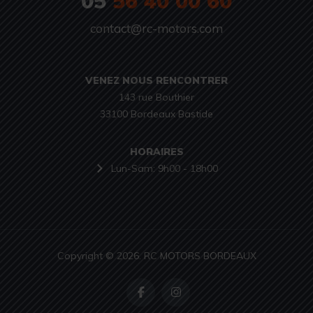
05
56 40 00 60
contact@rc-motors.com
VENEZ NOUS RENCONTRER
143 rue Bouthier

33100 Bordeaux Bastide
HORAIRES
Lun-Sam: 9h00 - 18h00
Copyright © 2026. RC MOTORS BORDEAUX