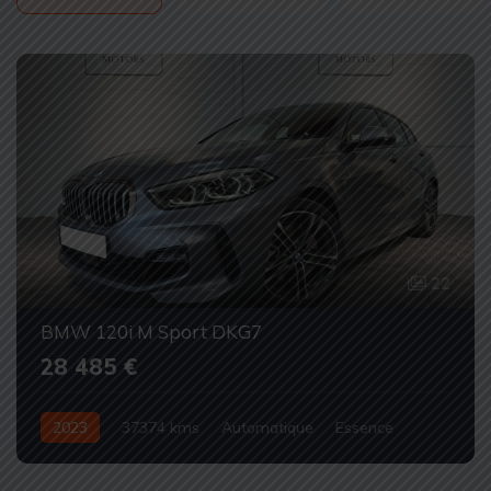
22
BMW 120i M Sport DKG7
28 485 €
2023
37374 kms
Automatique
Essence
Occasion