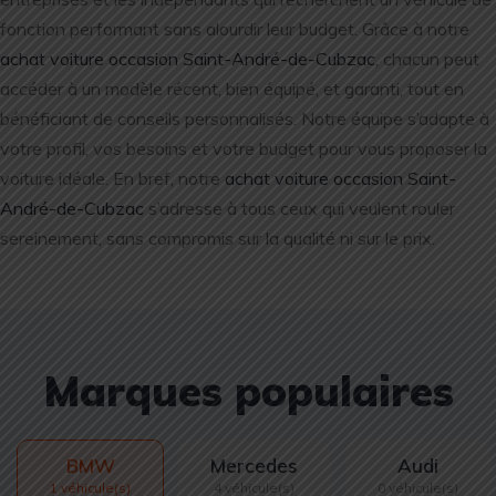
fonction performant sans alourdir leur budget. Grâce à notre
achat voiture occasion Saint-André-de-Cubzac
, chacun peut
accéder à un modèle récent, bien équipé, et garanti, tout en
bénéficiant de conseils personnalisés. Notre équipe s’adapte à
votre profil, vos besoins et votre budget pour vous proposer la
voiture idéale. En bref, notre
achat voiture occasion Saint-
André-de-Cubzac
s’adresse à tous ceux qui veulent rouler
sereinement, sans compromis sur la qualité ni sur le prix.
Marques populaires
BMW
Mercedes
Audi
1 véhicule(s)
4 véhicule(s)
0 véhicule(s)