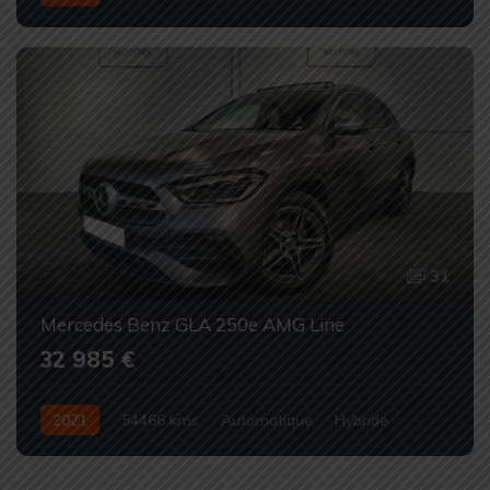
Occasion
31
Mercedes Benz GLA 250e AMG Line
32 985 €
2021
54466 kms
Automatique
Hybride
Occasion