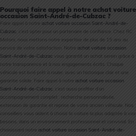
Pourquoi faire appel à notre achat voiture
occasion Saint-André-de-Cubzac ?
Faire appel à notre
achat voiture occasion Saint-André-de-
Cubzac
, c’est opter pour un partenaire de confiance. Chez RC
Motors, nous mettons notre expertise de plus de 15 ans au
service de votre satisfaction. Notre
achat voiture occasion
Saint-André-de-Cubzac
vous garantit un achat serein grâce à
notre transparence et à nos engagements écrits. Chaque
véhicule est livré prêt à rouler, avec un historique clair et une
garantie solide. Faire appel à notre
achat voiture occasion
Saint-André-de-Cubzac
, c’est aussi profiter d’un
accompagnement complet : recherche personnalisée,
extension de garantie et reprise de votre ancien véhicule. Nos
conseillers vous aident à choisir la voiture la plus adaptée à vos
besoins, dans un environnement professionnel et convivial. En
choisissant notre
achat voiture occasion Saint-André-de-