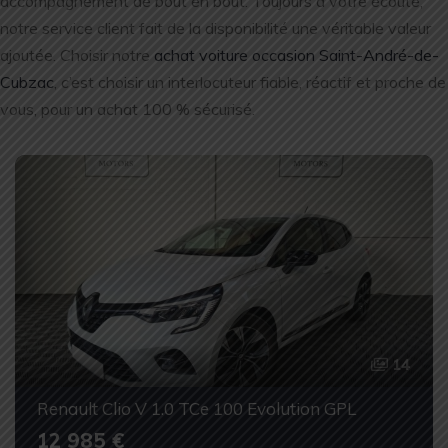
accompagnement de bout en bout. Toujours à votre écoute,
notre service client fait de la disponibilité une véritable valeur
ajoutée. Choisir notre
achat voiture occasion Saint-André-de-
Cubzac
, c’est choisir un interlocuteur fiable, réactif et proche de
vous, pour un achat 100 % sécurisé.
14
Renault Clio V 1.0 TCe 100 Evolution GPL
12 985 €