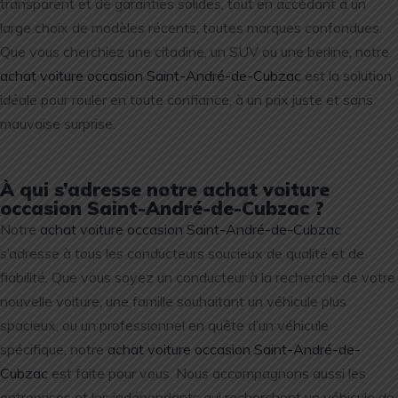
transparent et de garanties solides, tout en accédant à un
large choix de modèles récents, toutes marques confondues.
Que vous cherchiez une citadine, un SUV ou une berline, notre
achat voiture occasion Saint-André-de-Cubzac
est la solution
idéale pour rouler en toute confiance, à un prix juste et sans
mauvaise surprise.
À qui s’adresse notre achat voiture
occasion Saint-André-de-Cubzac ?
Notre
achat voiture occasion Saint-André-de-Cubzac
s’adresse à tous les conducteurs soucieux de qualité et de
fiabilité. Que vous soyez un conducteur à la recherche de votre
nouvelle voiture, une famille souhaitant un véhicule plus
spacieux, ou un professionnel en quête d’un véhicule
spécifique, notre
achat voiture occasion Saint-André-de-
Cubzac
est faite pour vous. Nous accompagnons aussi les
entreprises et les indépendants qui recherchent un véhicule de