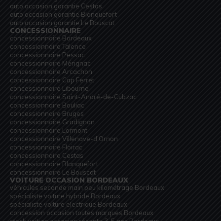
auto occasion garantie Cestas
auto occasion garantie Blanquefort
auto occasion garantie Le Bouscat
CONCESSIONNAIRE
concessionnaire Bordeaux
concessionnaire Talence
concessionnaire Pessac
concessionnaire Mérignac
concessionnaire Arcachon
concessionnaire Cap Ferret
concessionnaire Libourne
concessionnaire Saint-André-de-Cubzac
concessionnaire Bouliac
concessionnaire Bruges
concessionnaire Gradignan
concessionnaire Lormont
concessionnaire Villenave-d’Ornon
concessionnaire Floirac
concessionnaire Cestas
concessionnaire Blanquefort
concessionnaire Le Bouscat
VOITURE OCCASION BORDEAUX
véhicules seconde main peu kilométrage Bordeaux
spécialiste voiture hybride Bordeaux
spécialiste voiture electrique Bordeaux
concession occasion toutes marques Bordeaux
stock voiture occasion récente 3-5 ans Bordeaux