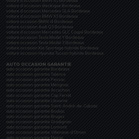
voiture d’occasion BMW X1 Bordeaux
voiture d’occasion électrique Bordeaux
voiture d’occasion Mercedes GLA Bordeaux
voiture d’occasion BMW X3 Bordeaux
voiture occasion BMW i4 Bordeaux
voiture occasion Audi Q3 Bordeaux
voiture d’occasion Mercedes GLC Coupé Bordeaux
voiture occasion Tesla Model Y Bordeaux
voiture occasion Tesla Model 3 Bordeaux
voiture occasion Kia Sportage hybride Bordeaux
voiture occasion Hyundai Tucson hybride Bordeaux
AUTO OCCASION GARANTIE
auto occasion garantie Bordeaux
auto occasion garantie Talence
auto occasion garantie Pessac
auto occasion garantie Mérignac
auto occasion garantie Arcachon
auto occasion garantie Cap Ferret
auto occasion garantie Libourne
auto occasion garantie Saint-André-de-Cubzac
auto occasion garantie Bouliac
auto occasion garantie Bruges
auto occasion garantie Gradignan
auto occasion garantie Lormont
auto occasion garantie Villenave-d’Ornon
auto occasion garantie Floirac