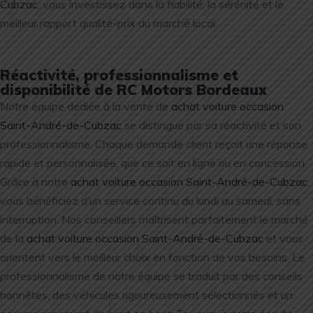
Cubzac
, vous investissez dans la fiabilité, la sérénité et le
meilleur rapport qualité-prix du marché local.
Réactivité, professionnalisme et
disponibilité de RC Motors Bordeaux
Notre équipe dédiée à la vente de
achat voiture occasion
Saint-André-de-Cubzac
se distingue par sa réactivité et son
professionnalisme. Chaque demande client reçoit une réponse
rapide et personnalisée, que ce soit en ligne ou en concession.
Grâce à notre
achat voiture occasion Saint-André-de-Cubzac
,
vous bénéficiez d’un service continu du lundi au samedi, sans
interruption. Nos conseillers maîtrisent parfaitement le marché
de la
achat voiture occasion Saint-André-de-Cubzac
et vous
orientent vers le meilleur choix en fonction de vos besoins. Le
professionnalisme de notre équipe se traduit par des conseils
honnêtes, des véhicules rigoureusement sélectionnés et un