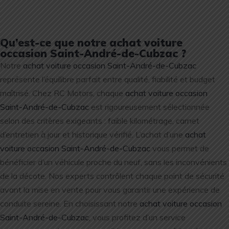
Qu’est-ce que notre achat voiture
occasion Saint-André-de-Cubzac ?
Notre
achat voiture occasion Saint-André-de-Cubzac
représente l’équilibre parfait entre qualité, fiabilité et budget
maîtrisé. Chez RC Motors, chaque
achat voiture occasion
Saint-André-de-Cubzac
est rigoureusement sélectionnée
selon des critères exigeants : faible kilométrage, carnet
d’entretien à jour et historique vérifié. L’achat d’une
achat
voiture occasion Saint-André-de-Cubzac
vous permet de
bénéficier d’un véhicule proche du neuf, sans les inconvénients
de la décote. Nos experts contrôlent chaque point de sécurité
avant la mise en vente pour vous garantir une expérience de
conduite sereine. En choisissant notre
achat voiture occasion
Saint-André-de-Cubzac
, vous profitez d’un service