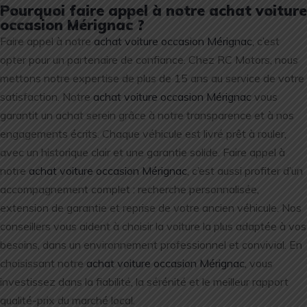
Pourquoi faire appel à notre achat voiture
occasion Mérignac ?
Faire appel à notre
achat voiture occasion Mérignac
, c’est
opter pour un partenaire de confiance. Chez RC Motors, nous
mettons notre expertise de plus de 15 ans au service de votre
satisfaction. Notre
achat voiture occasion Mérignac
vous
garantit un achat serein grâce à notre transparence et à nos
engagements écrits. Chaque véhicule est livré prêt à rouler,
avec un historique clair et une garantie solide. Faire appel à
notre
achat voiture occasion Mérignac
, c’est aussi profiter d’un
accompagnement complet : recherche personnalisée,
extension de garantie et reprise de votre ancien véhicule. Nos
conseillers vous aident à choisir la voiture la plus adaptée à vos
besoins, dans un environnement professionnel et convivial. En
choisissant notre
achat voiture occasion Mérignac
, vous
investissez dans la fiabilité, la sérénité et le meilleur rapport
qualité-prix du marché local.