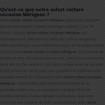
Qu’est-ce que notre achat voiture
occasion Mérignac ?
Notre
achat voiture occasion Mérignac
représente l’équilibre
parfait entre qualité, fiabilité et budget maîtrisé. Chez RC
Motors, chaque
achat voiture occasion Mérignac
est
rigoureusement sélectionnée selon des critères exigeants :
faible kilométrage, carnet d’entretien à jour et historique vérifié.
L’achat d’une
achat voiture occasion Mérignac
vous permet de
bénéficier d’un véhicule proche du neuf, sans les inconvénients
de la décote. Nos experts contrôlent chaque point de sécurité
avant la mise en vente pour vous garantir une expérience de
conduite sereine. En choisissant notre
achat voiture occasion
Mérignac
, vous profitez d’un service transparent et de
garanties solides, tout en accédant à un large choix de
modèles récents, toutes marques confondues. Que vous
cherchiez une citadine, un SUV ou une berline, notre
achat