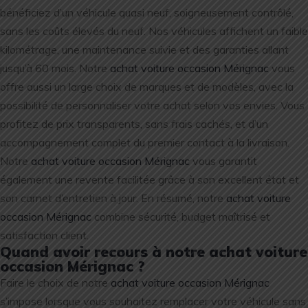
bénéficiez d’un véhicule quasi neuf, soigneusement contrôlé,
sans les coûts élevés du neuf. Nos véhicules affichent un faible
kilométrage, une maintenance suivie et des garanties allant
jusqu’à 60 mois. Notre
achat voiture occasion Mérignac
vous
offre aussi un large choix de marques et de modèles, avec la
possibilité de personnaliser votre achat selon vos envies. Vous
profitez de prix transparents, sans frais cachés, et d’un
accompagnement complet du premier contact à la livraison.
Notre
achat voiture occasion Mérignac
vous garantit
également une revente facilitée grâce à son excellent état et
son carnet d’entretien à jour. En résumé, notre
achat voiture
occasion Mérignac
combine sécurité, budget maîtrisé et
satisfaction client.
Quand avoir recours à notre achat voiture
occasion Mérignac ?
Faire le choix de notre
achat voiture occasion Mérignac
s’impose lorsque vous souhaitez remplacer votre véhicule sans