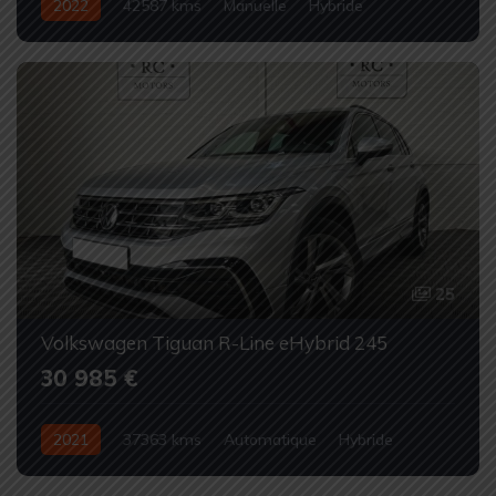
2022
42587 kms
Manuelle
Hybride
Occasion
25
Volkswagen Tiguan R-Line eHybrid 245
30 985 €
2021
37363 kms
Automatique
Hybride
Occasion