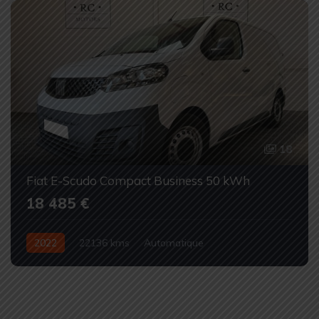
18
Fiat E-Scudo Compact Business 50 kWh
18 485 €
2022
22136 kms
Automatique
100% électrique
Occasion