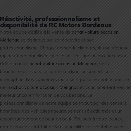
Réactivité, professionnalisme et
disponibilité de RC Motors Bordeaux
Notre équipe dédiée à la vente de
achat voiture occasion
Mérignac
se distingue par sa réactivité et son
professionnalisme. Chaque demande client reçoit une réponse
rapide et personnalisée, que ce soit en ligne ou en concession.
Grâce à notre
achat voiture occasion Mérignac
, vous
bénéficiez d’un service continu du lundi au samedi, sans
interruption. Nos conseillers maîtrisent parfaitement le marché
de la
achat voiture occasion Mérignac
et vous orientent vers le
meilleur choix en fonction de vos besoins. Le
professionnalisme de notre équipe se traduit par des conseils
honnêtes, des véhicules rigoureusement sélectionnés et un
accompagnement de bout en bout. Toujours à votre écoute,
notre service client fait de la disponibilité une véritable valeur