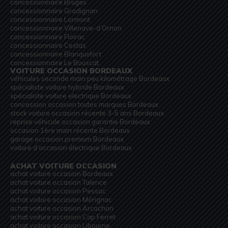
concessionnaire Bruges
concessionnaire Gradignan
concessionnaire Lormont
concessionnaire Villenave-d’Ornon
concessionnaire Floirac
concessionnaire Cestas
concessionnaire Blanquefort
concessionnaire Le Bouscat
VOITURE OCCASION BORDEAUX
véhicules seconde main peu kilométrage Bordeaux
spécialiste voiture hybride Bordeaux
spécialiste voiture electrique Bordeaux
concession occasion toutes marques Bordeaux
stock voiture occasion récente 3-5 ans Bordeaux
reprise véhicule occasion garantie Bordeaux
occasion 1ère main récente Bordeaux
garage occasion premium Bordeaux
voiture d’occasion électrique Bordeaux
ACHAT VOITURE OCCASION
achat voiture occasion Bordeaux
achat voiture occasion Talence
achat voiture occasion Pessac
achat voiture occasion Mérignac
achat voiture occasion Arcachon
achat voiture occasion Cap Ferret
achat voiture occasion Libourne