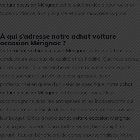
voiture occasion Mérignac
est la solution idéale pour rouler en
toute confiance, à un prix juste et sans mauvaise surprise.
À qui s’adresse notre achat voiture
occasion Mérignac ?
Notre
achat voiture occasion Mérignac
s’adresse à tous les
conducteurs soucieux de qualité et de fiabilité. Que vous soyez
un conducteur à la recherche de votre nouvelle voiture, une
famille souhaitant un véhicule plus spacieux, ou un
professionnel en quête d’un véhicule spécifique, notre
achat
voiture occasion Mérignac
est faite pour vous. Nous
accompagnons aussi les entreprises et les indépendants qui
recherchent un véhicule de fonction performant sans alourdir
leur budget. Grâce à notre
achat voiture occasion Mérignac
,
chacun peut accéder à un modèle récent, bien équipé, et
garanti, tout en bénéficiant de conseils personnalisés. Notre