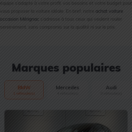
équipe s’adapte à votre profil, vos besoins et votre budget pour
vous proposer la voiture idéale. En bref, notre
achat voiture
occasion Mérignac
s’adresse à tous ceux qui veulent rouler
sereinement, sans compromis sur la qualité ni sur le prix.
Marques populaires
BMW
Mercedes
Audi
1 véhicule(s)
4 véhicule(s)
0 véhicule(s)