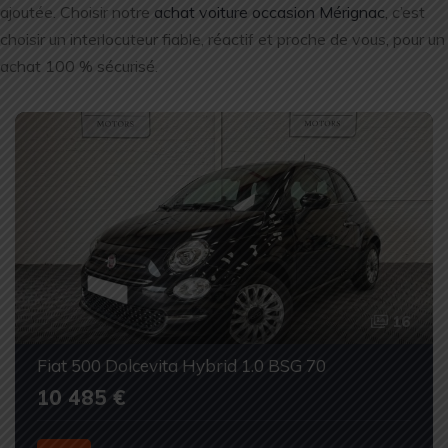
ajoutée. Choisir notre
achat voiture occasion Mérignac
, c’est
choisir un interlocuteur fiable, réactif et proche de vous, pour un
achat 100 % sécurisé.
16
Fiat 500 Dolcevita Hybrid 1.0 BSG 70
10 485 €