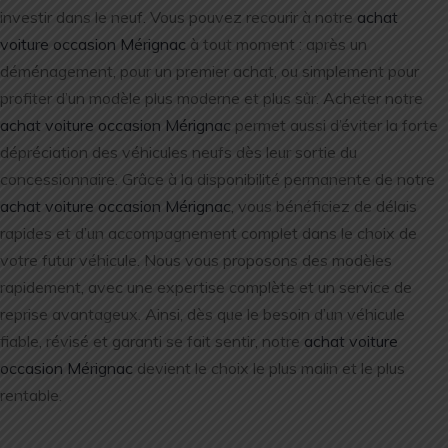
investir dans le neuf. Vous pouvez recourir à notre
achat
voiture occasion Mérignac
à tout moment : après un
déménagement, pour un premier achat, ou simplement pour
profiter d’un modèle plus moderne et plus sûr. Acheter notre
achat voiture occasion Mérignac
permet aussi d’éviter la forte
dépréciation des véhicules neufs dès leur sortie du
concessionnaire. Grâce à la disponibilité permanente de notre
achat voiture occasion Mérignac
, vous bénéficiez de délais
rapides et d’un accompagnement complet dans le choix de
votre futur véhicule. Nous vous proposons des modèles
rapidement, avec une expertise complète et un service de
reprise avantageux. Ainsi, dès que le besoin d’un véhicule
fiable, révisé et garanti se fait sentir, notre
achat voiture
occasion Mérignac
devient le choix le plus malin et le plus
rentable.