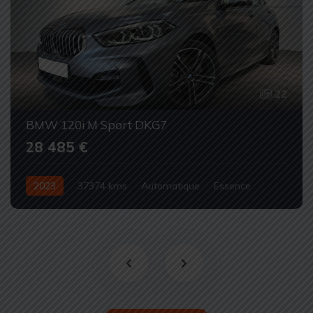
22
BMW 120i M Sport DKG7
28 485 €
2023
37374 kms
Automatique
Essence
Occasion