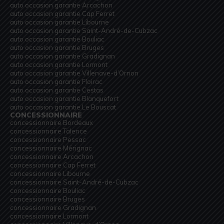
auto occasion garantie Arcachon
auto occasion garantie Cap Ferret
auto occasion garantie Libourne
auto occasion garantie Saint-André-de-Cubzac
auto occasion garantie Bouliac
auto occasion garantie Bruges
auto occasion garantie Gradignan
auto occasion garantie Lormont
auto occasion garantie Villenave-d’Ornon
auto occasion garantie Floirac
auto occasion garantie Cestas
auto occasion garantie Blanquefort
auto occasion garantie Le Bouscat
CONCESSIONNAIRE
concessionnaire Bordeaux
concessionnaire Talence
concessionnaire Pessac
concessionnaire Mérignac
concessionnaire Arcachon
concessionnaire Cap Ferret
concessionnaire Libourne
concessionnaire Saint-André-de-Cubzac
concessionnaire Bouliac
concessionnaire Bruges
concessionnaire Gradignan
concessionnaire Lormont