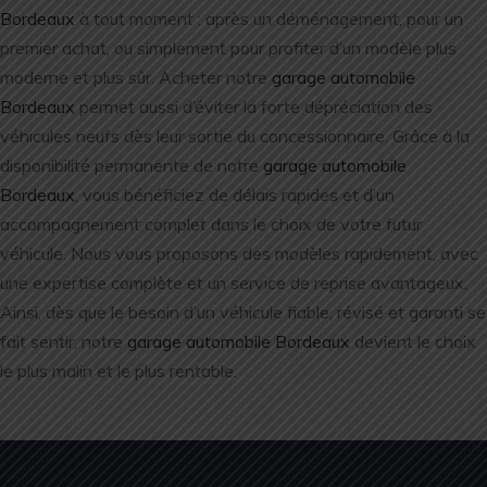
Bordeaux
à tout moment : après un déménagement, pour un
premier achat, ou simplement pour profiter d’un modèle plus
moderne et plus sûr. Acheter notre
garage automobile
Bordeaux
permet aussi d’éviter la forte dépréciation des
véhicules neufs dès leur sortie du concessionnaire. Grâce à la
disponibilité permanente de notre
garage automobile
Bordeaux
, vous bénéficiez de délais rapides et d’un
accompagnement complet dans le choix de votre futur
véhicule. Nous vous proposons des modèles rapidement, avec
une expertise complète et un service de reprise avantageux.
Ainsi, dès que le besoin d’un véhicule fiable, révisé et garanti se
fait sentir, notre
garage automobile Bordeaux
devient le choix
le plus malin et le plus rentable.