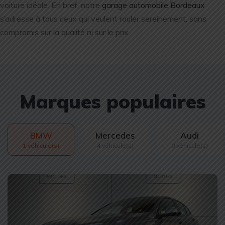
voiture idéale. En bref, notre
garage automobile Bordeaux
s’adresse à tous ceux qui veulent rouler sereinement, sans
compromis sur la qualité ni sur le prix.
Marques populaires
BMW
Mercedes
Audi
1 véhicule(s)
4 véhicule(s)
0 véhicule(s)