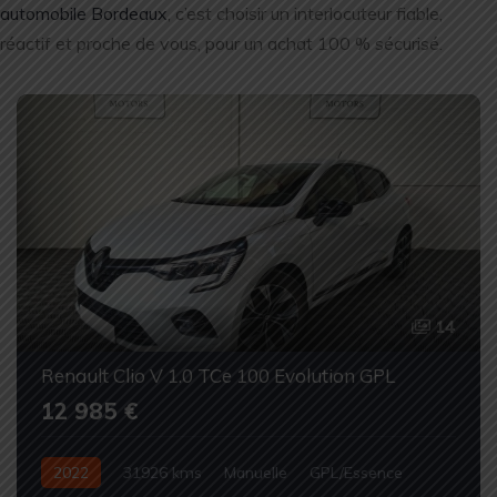
automobile Bordeaux
, c’est choisir un interlocuteur fiable,
réactif et proche de vous, pour un achat 100 % sécurisé.
14
Renault Clio V 1.0 TCe 100 Evolution GPL
12 985 €
2022
31926 kms
Manuelle
GPL/Essence