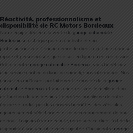
Réactivité, professionnalisme et
disponibilité de RC Motors Bordeaux
Notre équipe dédiée à la vente de
garage automobile
Bordeaux
se distingue par sa réactivité et son
professionnalisme. Chaque demande client reçoit une réponse
rapide et personnalisée, que ce soit en ligne ou en concession.
Grâce à notre
garage automobile Bordeaux
, vous bénéficiez
d’un service continu du lundi au samedi, sans interruption. Nos
conseillers maîtrisent parfaitement le marché de la
garage
automobile Bordeaux
et vous orientent vers le meilleur choix
en fonction de vos besoins. Le professionnalisme de notre
équipe se traduit par des conseils honnêtes, des véhicules
rigoureusement sélectionnés et un accompagnement de bout
en bout. Toujours à votre écoute, notre service client fait de la
disponibilité une véritable valeur ajoutée. Choisir notre
garage