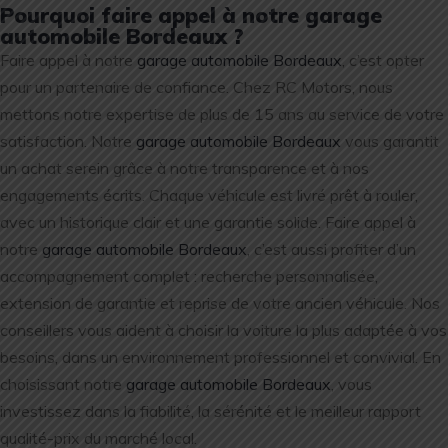
Pourquoi faire appel à notre garage
automobile Bordeaux ?
Faire appel à notre
garage automobile Bordeaux
, c’est opter
pour un partenaire de confiance. Chez RC Motors, nous
mettons notre expertise de plus de 15 ans au service de votre
satisfaction. Notre
garage automobile Bordeaux
vous garantit
un achat serein grâce à notre transparence et à nos
engagements écrits. Chaque véhicule est livré prêt à rouler,
avec un historique clair et une garantie solide. Faire appel à
notre
garage automobile Bordeaux
, c’est aussi profiter d’un
accompagnement complet : recherche personnalisée,
extension de garantie et reprise de votre ancien véhicule. Nos
conseillers vous aident à choisir la voiture la plus adaptée à vos
besoins, dans un environnement professionnel et convivial. En
choisissant notre
garage automobile Bordeaux
, vous
investissez dans la fiabilité, la sérénité et le meilleur rapport
qualité-prix du marché local.