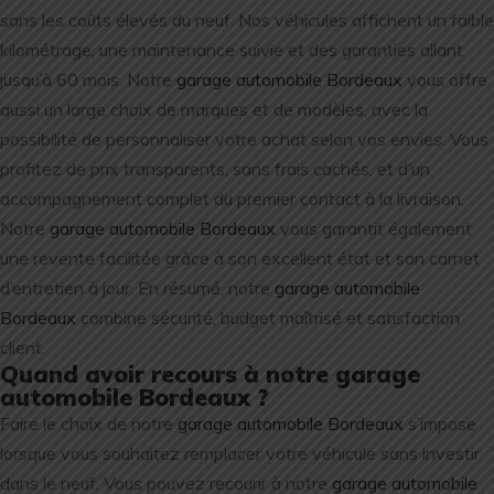
sans les coûts élevés du neuf. Nos véhicules affichent un faible
kilométrage, une maintenance suivie et des garanties allant
jusqu’à 60 mois. Notre
garage automobile Bordeaux
vous offre
aussi un large choix de marques et de modèles, avec la
possibilité de personnaliser votre achat selon vos envies. Vous
profitez de prix transparents, sans frais cachés, et d’un
accompagnement complet du premier contact à la livraison.
Notre
garage automobile Bordeaux
vous garantit également
une revente facilitée grâce à son excellent état et son carnet
d’entretien à jour. En résumé, notre
garage automobile
Bordeaux
combine sécurité, budget maîtrisé et satisfaction
client.
Quand avoir recours à notre garage
automobile Bordeaux ?
Faire le choix de notre
garage automobile Bordeaux
s’impose
lorsque vous souhaitez remplacer votre véhicule sans investir
dans le neuf. Vous pouvez recourir à notre
garage automobile