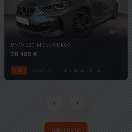
22
BMW 120i M Sport DKG7
28 485 €
2023
37374 kms
Automatique
Essence
Occasion
Voir 1 BMW