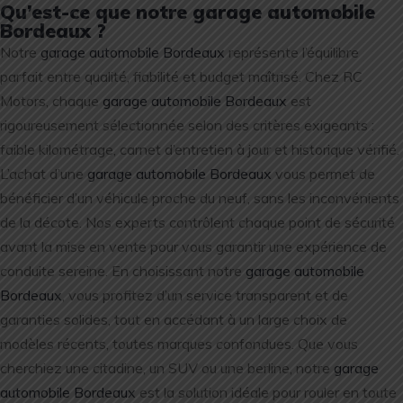
Qu’est-ce que notre garage automobile
Bordeaux ?
Notre
garage automobile Bordeaux
représente l’équilibre
parfait entre qualité, fiabilité et budget maîtrisé. Chez RC
Motors, chaque
garage automobile Bordeaux
est
rigoureusement sélectionnée selon des critères exigeants :
faible kilométrage, carnet d’entretien à jour et historique vérifié.
L’achat d’une
garage automobile Bordeaux
vous permet de
bénéficier d’un véhicule proche du neuf, sans les inconvénients
de la décote. Nos experts contrôlent chaque point de sécurité
avant la mise en vente pour vous garantir une expérience de
conduite sereine. En choisissant notre
garage automobile
Bordeaux
, vous profitez d’un service transparent et de
garanties solides, tout en accédant à un large choix de
modèles récents, toutes marques confondues. Que vous
cherchiez une citadine, un SUV ou une berline, notre
garage
automobile Bordeaux
est la solution idéale pour rouler en toute