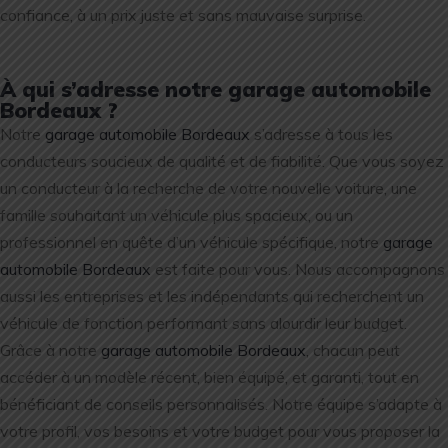
confiance, à un prix juste et sans mauvaise surprise.
À qui s’adresse notre garage automobile
Bordeaux ?
Notre
garage automobile Bordeaux
s’adresse à tous les
conducteurs soucieux de qualité et de fiabilité. Que vous soyez
un conducteur à la recherche de votre nouvelle voiture, une
famille souhaitant un véhicule plus spacieux, ou un
professionnel en quête d’un véhicule spécifique, notre
garage
automobile Bordeaux
est faite pour vous. Nous accompagnons
aussi les entreprises et les indépendants qui recherchent un
véhicule de fonction performant sans alourdir leur budget.
Grâce à notre
garage automobile Bordeaux
, chacun peut
accéder à un modèle récent, bien équipé, et garanti, tout en
bénéficiant de conseils personnalisés. Notre équipe s’adapte à
votre profil, vos besoins et votre budget pour vous proposer la