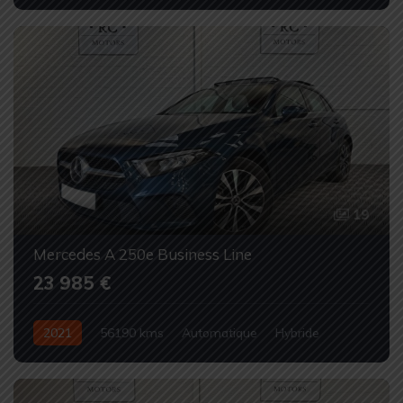
Occasion
19
Mercedes A 250e Business Line
23 985 €
2021
56190 kms
Automatique
Hybride
Occasion