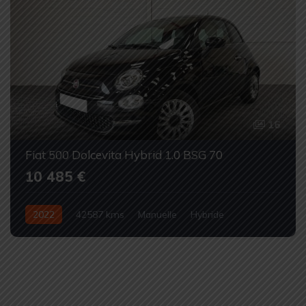
16
Fiat 500 Dolcevita Hybrid 1.0 BSG 70
10 485 €
2022
42587 kms
Manuelle
Hybride
Occasion