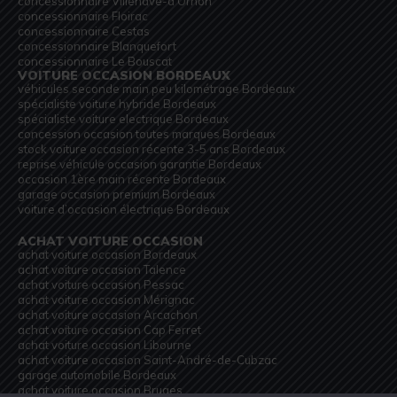
concessionnaire Villenave-d’Ornon
concessionnaire Floirac
concessionnaire Cestas
concessionnaire Blanquefort
concessionnaire Le Bouscat
VOITURE OCCASION BORDEAUX
véhicules seconde main peu kilométrage Bordeaux
spécialiste voiture hybride Bordeaux
spécialiste voiture electrique Bordeaux
concession occasion toutes marques Bordeaux
stock voiture occasion récente 3-5 ans Bordeaux
reprise véhicule occasion garantie Bordeaux
occasion 1ère main récente Bordeaux
garage occasion premium Bordeaux
voiture d’occasion électrique Bordeaux
ACHAT VOITURE OCCASION
achat voiture occasion Bordeaux
achat voiture occasion Talence
achat voiture occasion Pessac
achat voiture occasion Mérignac
achat voiture occasion Arcachon
achat voiture occasion Cap Ferret
achat voiture occasion Libourne
achat voiture occasion Saint-André-de-Cubzac
garage automobile Bordeaux
achat voiture occasion Bruges