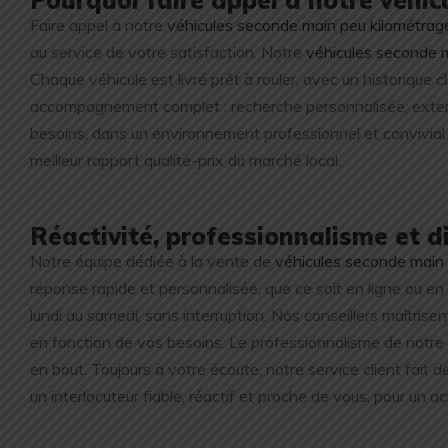
Faire appel à notre
véhicules seconde main peu kilométra
au service de votre satisfaction. Notre
véhicules seconde 
Chaque véhicule est livré prêt à rouler, avec un historique c
accompagnement complet : recherche personnalisée, extensio
besoins, dans un environnement professionnel et convivial
meilleur rapport qualité-prix du marché local.
Réactivité, professionnalisme et 
Notre équipe dédiée à la vente de
véhicules seconde main
réponse rapide et personnalisée, que ce soit en ligne ou e
lundi au samedi, sans interruption. Nos conseillers maîtris
en fonction de vos besoins. Le professionnalisme de notre
en bout. Toujours à votre écoute, notre service client fait de
un interlocuteur fiable, réactif et proche de vous, pour un 