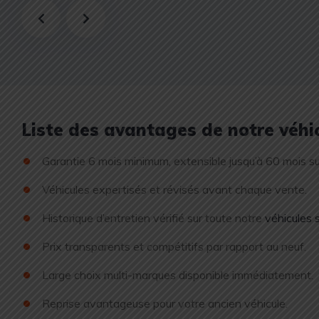
Liste des avantages de notre véh
Garantie 6 mois minimum, extensible jusqu’à 60 mois s
Véhicules expertisés et révisés avant chaque vente.
Historique d’entretien vérifié sur toute notre
véhicules
Prix transparents et compétitifs par rapport au neuf.
Large choix multi-marques disponible immédiatement.
Reprise avantageuse pour votre ancien véhicule.