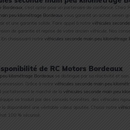
ge Bordeaux
, c’est opter pour un partenaire de confiance. Chez
main peu kilométrage Bordeaux
vous garantit un achat serein g
lair et une garantie solide. Faire appel à notre
véhicules seconde
n de garantie et reprise de votre ancien véhicule. Nos conseill
. En choisissant notre
véhicules seconde main peu kilométrage
disponibilité de RC Motors Bordeaux
 peu kilométrage Bordeaux
se distingue par sa réactivité et so
n concession. Grâce à notre
véhicules seconde main peu kilomét
ent parfaitement le marché de la
véhicules seconde main peu kil
 équipe se traduit par des conseils honnêtes, des véhicules r
 la disponibilité une véritable valeur ajoutée. Choisir notre
véhic
achat 100 % sécurisé.