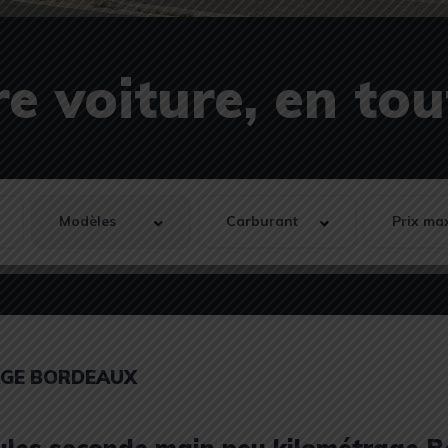
e voiture, en to
AGE BORDEAUX
cules seconde main peu kilométrage 