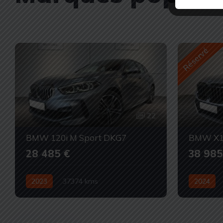
Réservé
22
BMW 120i M Sport DKG7
BMW X1 
28 485 €
38 985
2023
37374 kms
2024
Automatique
Essence
Occasion
Automatiq