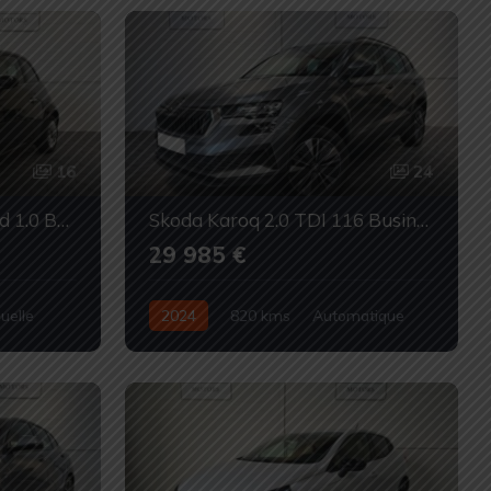
16
24
Fiat 500 Dolcevita Hybrid 1.0 BSG 70
Skoda Karoq 2.0 TDI 116 Business DSG7
29 985 €
uelle
2024
820 kms
Automatique
Diesel
Occasion