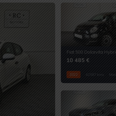
10 485 €
2022
42587 kms
Man
Hybride
Occasion