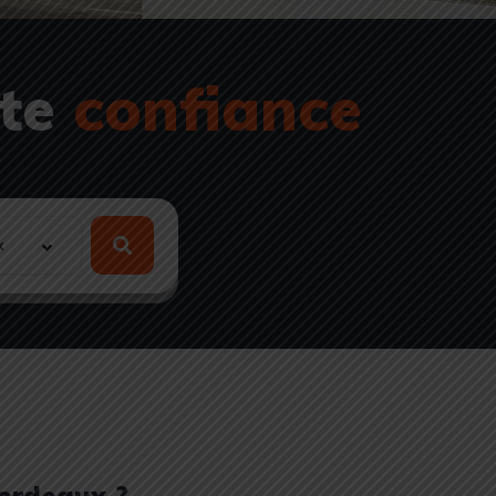
ute
confiance
Bordeaux ?