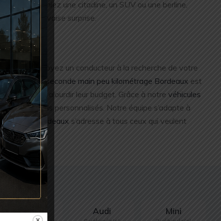
e vous cherchiez une citadine, un SUV ou une berline,
te et sans mauvaise surprise.
x ?
ité. Que vous soyez un conducteur à la recherche de votre
otre
véhicules seconde main peu kilométrage Bordeaux
est
formant sans alourdir leur budget. Grâce à notre
véhicules
iant de conseils personnalisés. Notre équipe s’adapte à
ilométrage Bordeaux
s’adresse à tous ceux qui veulent
Mercedes
Audi
Mini
4 véhicule(s)
0 véhicule(s)
0 véhicule(s)