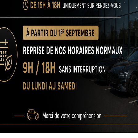
 large choix de modèles récents, toutes marques confondues. Qu
t la solution idéale pour rouler en toute confiance, à un prix jus
econde main peu kilométrage Bordeau
’adresse à tous les conducteurs soucieux de qualité et de fiabil
acieux, ou un professionnel en quête d’un véhicule spécifique, n
t les indépendants qui recherchent un véhicule de fonction per
der à un modèle récent, bien équipé, et garanti, tout en bénéfic
 la voiture idéale. En bref, notre
véhicules seconde main peu k
ix.
res
BMW
2 véhicule(s)