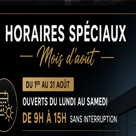
17
BMW 120i M Sport DK
28 485 €
10 485 €
2023
37374 kms
Automatique
Essence
O
conde main peu kilométrage Bordeaux 
présente l’équilibre parfait entre qualité, fiabilité et budget m
des critères exigeants : faible kilométrage, carnet d’entretien à
d’un véhicule proche du neuf, sans les inconvénients de la déco
uite sereine. En choisissant notre
véhicules seconde main peu