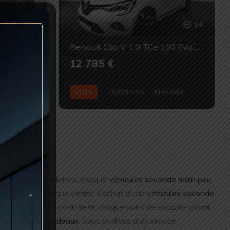
22
14
G7
Renault Clio V 1.0 TCe 100 Evolution GPL
12 785 €
2023
36209 kms
Manuelle
ccasion
GPL/Essence
Occasion
?
aîtrisé. Chez RC Motors, chaque
véhicules seconde main peu
 jour et historique vérifié. L’achat d’une
véhicules seconde
te. Nos experts contrôlent chaque point de sécurité avant
 kilométrage Bordeaux
, vous profitez d’un service