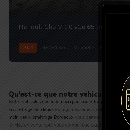
Renault Clio V 1.0 sCe 65 Business
2021
46084 kms
Manuelle
Essence
Occasion
Qu’est-ce que notre véhicules se
Notre
véhicules seconde main peu kilométrage Bordeaux
re
kilométrage Bordeaux
est rigoureusement sélectionnée selon 
main peu kilométrage Bordeaux
vous permet de bénéficier 
la mise en vente pour vous garantir une expérience de cond