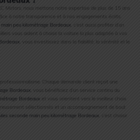
 RC Motors, nous mettons notre expertise de plus de 15 ans
râce à notre transparence et à nos engagements écrits.
 main peu kilométrage Bordeaux
, c’est aussi profiter d’un
ers vous aident à choisir la voiture la plus adaptée à vos
 Bordeaux
, vous investissez dans la fiabilité, la sérénité et le
n professionnalisme. Chaque demande client reçoit une
rage Bordeaux
, vous bénéficiez d’un service continu du
ométrage Bordeaux
et vous orientent vers le meilleur choix
igoureusement sélectionnés et un accompagnement de bout
ules seconde main peu kilométrage Bordeaux
, c’est choisir