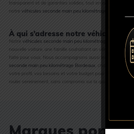
transparent et de garanties solides, tout en accédant à un
notre
véhicules seconde main peu kilométrage Bordeaux
es
À qui s’adresse notre véhicules s
Notre
véhicules seconde main peu kilométrage Bordeaux
s
nouvelle voiture, une famille souhaitant un véhicule plus sp
faite pour vous. Nous accompagnons aussi les entreprises e
seconde main peu kilométrage Bordeaux
, chacun peut accé
votre profil, vos besoins et votre budget pour vous proposer
rouler sereinement, sans compromis sur la qualité ni sur le pr
Marques populai