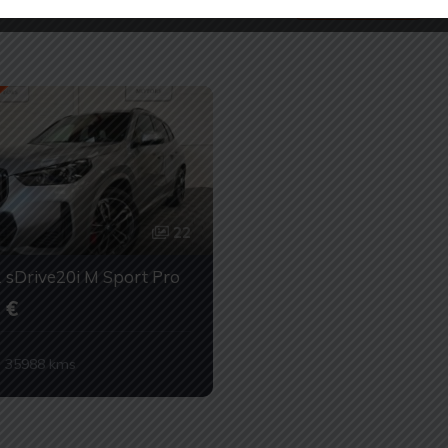
22
sDrive20i M Sport Pro
 €
35988 kms
ue
Essence
Occasion