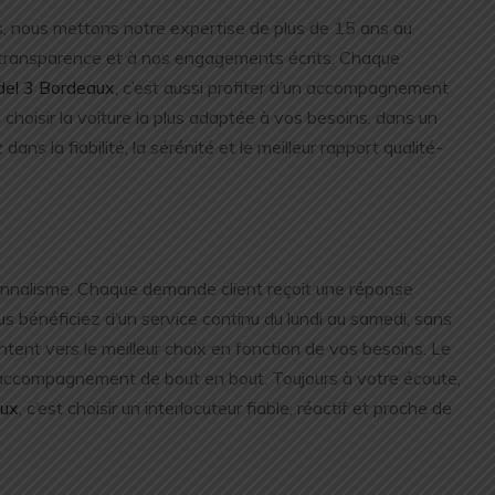
s, nous mettons notre expertise de plus de 15 ans au
e transparence et à nos engagements écrits. Chaque
del 3 Bordeaux
, c’est aussi profiter d’un accompagnement
choisir la voiture la plus adaptée à vos besoins, dans un
dans la fiabilité, la sérénité et le meilleur rapport qualité-
ionnalisme. Chaque demande client reçoit une réponse
us bénéficiez d’un service continu du lundi au samedi, sans
ntent vers le meilleur choix en fonction de vos besoins. Le
n accompagnement de bout en bout. Toujours à votre écoute,
aux
, c’est choisir un interlocuteur fiable, réactif et proche de