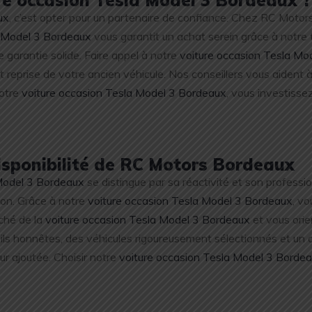
ux
, c’est opter pour un partenaire de confiance. Chez RC Motor
a Model 3 Bordeaux
vous garantit un achat serein grâce à notr
ne garantie solide. Faire appel à notre
voiture occasion Tesla Mo
 reprise de votre ancien véhicule. Nos conseillers vous aident à 
notre
voiture occasion Tesla Model 3 Bordeaux
, vous investissez 
disponibilité de RC Motors Bordeaux
 Model 3 Bordeaux
se distingue par sa réactivité et son profess
ion. Grâce à notre
voiture occasion Tesla Model 3 Bordeaux
, vo
rché de la
voiture occasion Tesla Model 3 Bordeaux
et vous orie
eils honnêtes, des véhicules rigoureusement sélectionnés et u
eur ajoutée. Choisir notre
voiture occasion Tesla Model 3 Borde