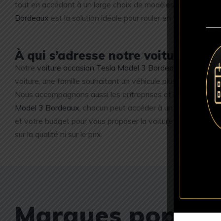
tout en accédant à un large choix de modèles récents, tou
Bordeaux
est la solution idéale pour rouler en toute confian
À qui s’adresse notre voiture occ
Notre
voiture occasion Tesla Model 3 Bordeaux
s’adresse à
voiture, une famille souhaitant un véhicule plus spacieux, o
Nous accompagnons aussi les entreprises et les indépendan
Model 3 Bordeaux
, chacun peut accéder à un modèle récent,
et votre budget pour vous proposer la voiture idéale. En br
sur la qualité ni sur le prix.
Marques populai