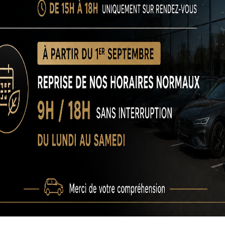
tes marques confondues. Que vous cherchiez une citadine, un S
ce, à un prix juste et sans mauvaise surprise.
asion Tesla Model 3 Bordeaux ?
 tous les conducteurs soucieux de qualité et de fiabilité. Que 
u un professionnel en quête d’un véhicule spécifique, notre
voitu
ts qui recherchent un véhicule de fonction performant sans alo
 bien équipé, et garanti, tout en bénéficiant de conseils person
ef, notre
voiture occasion Tesla Model 3 Bordeaux
s’adresse à t
res
BMW
1 véhicule(s)