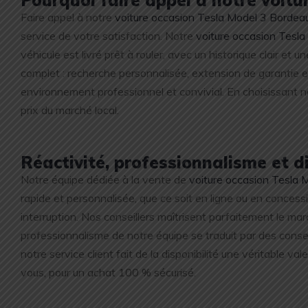
Faire appel à notre
voiture occasion Tesla Model 3 Bordea
service de votre satisfaction. Notre
voiture occasion Tesl
véhicule est livré prêt à rouler, avec un historique clair et u
complet : recherche personnalisée, extension de garantie et
environnement professionnel et convivial. En choisissant 
prix du marché local.
Réactivité, professionnalisme et 
Notre équipe dédiée à la vente de
voiture occasion Tesla
rapide et personnalisée, que ce soit en ligne ou en concess
interruption. Nos conseillers maîtrisent parfaitement le ma
professionnalisme de notre équipe se traduit par des cons
notre service client fait de la disponibilité une véritable val
vous, pour un achat 100 % sécurisé.