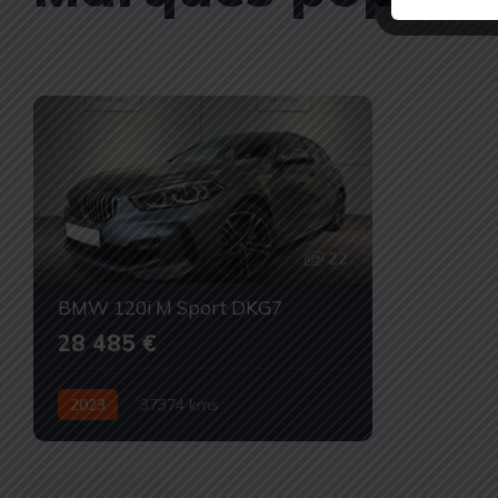
22
BMW 120i M Sport DKG7
28 485 €
2023
37374 kms
Automatique
Essence
Occasion