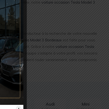
UV ou une berline, notre
voiture occasion Tesla Model 3
vous soyez un conducteur à la recherche de votre nouvelle
re occasion Tesla Model 3 Bordeaux
est faite pour vous.
urdir leur budget. Grâce à notre
voiture occasion Tesla
nalisés. Notre équipe s’adapte à votre profil, vos besoins
ous ceux qui veulent rouler sereinement, sans compromis
Mercedes
Audi
Mini
4 véhicule(s)
0 véhicule(s)
0 véhicule(s)