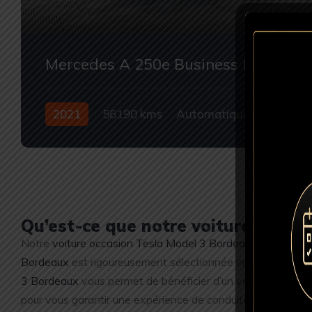
Mercedes A 250e Business Line
2021
56190 kms
Automatique
Hybride
Occasion
Qu’est-ce que notre voiture occas
Notre
voiture occasion Tesla Model 3 Bordeaux
représente 
Bordeaux
est rigoureusement sélectionnée selon des critères
3 Bordeaux
vous permet de bénéficier d’un véhicule proche
pour vous garantir une expérience de conduite sereine. En 