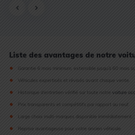
Liste des avantages de notre voit
Garantie 6 mois minimum, extensible jusqu’à 60 mois s
Véhicules expertisés et révisés avant chaque vente.
Historique d’entretien vérifié sur toute notre
voiture oc
Prix transparents et compétitifs par rapport au neuf.
Large choix multi-marques disponible immédiatement.
Reprise avantageuse pour votre ancien véhicule.