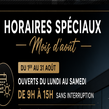
19
BMW 120i M Sport DK
28 485 €
23 985 €
2023
37374 kms
Automatique
Essence
O
ion Tesla Model 3 Bordeaux ?
l’équilibre parfait entre qualité, fiabilité et budget maîtrisé. 
 exigeants : faible kilométrage, carnet d’entretien à jour et hist
 du neuf, sans les inconvénients de la décote. Nos experts con
choisissant notre
voiture occasion Tesla Model 3 Bordeaux
, vo