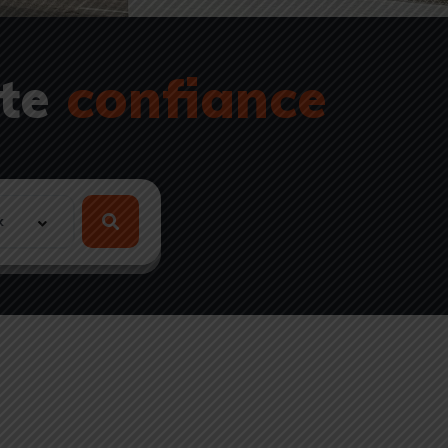
ute
confiance