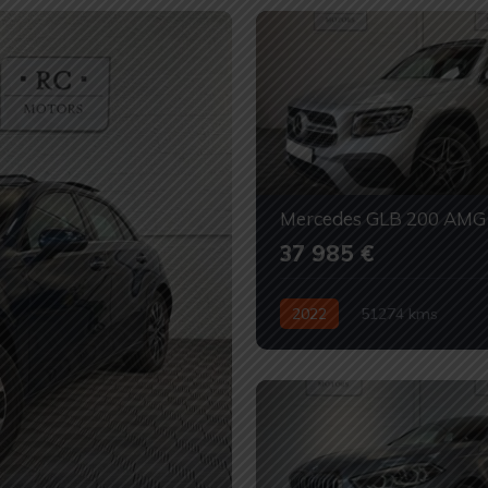
Mercedes GLB 200 AMG 
37 985 €
2022
51274 kms
Automatique
Essence
O