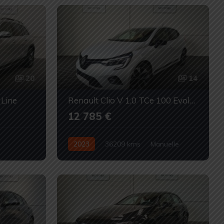
20
14
Line
Renault Clio V 1.0 TCe 100 Evolution GPL
12 785 €
2023
36209 kms
Manuelle
ccasion
GPL/Essence
Occasion