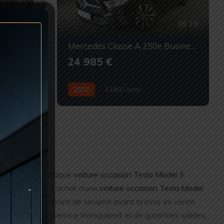
22
18
G7
Mercedes Classe A 250e Business Line 8G-DCT
24 985 €
2022
41882 kms
ccasion
Automatique
Hybride
Occasion
Chez RC Motors, chaque
voiture occasion Tesla Model 3
orique vérifié. L’achat d’une
voiture occasion Tesla Model
trôlent chaque point de sécurité avant la mise en vente
us profitez d’un service transparent et de garanties solides,