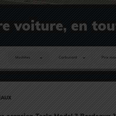
e voiture, en to
EAUX
ure occasion Tesla Model 3 Bordeaux ?