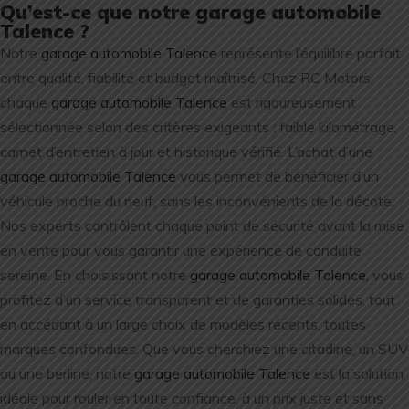
Qu’est-ce que notre garage automobile
Talence ?
Notre
garage automobile Talence
représente l’équilibre parfait
entre qualité, fiabilité et budget maîtrisé. Chez RC Motors,
chaque
garage automobile Talence
est rigoureusement
sélectionnée selon des critères exigeants : faible kilométrage,
carnet d’entretien à jour et historique vérifié. L’achat d’une
garage automobile Talence
vous permet de bénéficier d’un
véhicule proche du neuf, sans les inconvénients de la décote.
Nos experts contrôlent chaque point de sécurité avant la mise
en vente pour vous garantir une expérience de conduite
sereine. En choisissant notre
garage automobile Talence
, vous
profitez d’un service transparent et de garanties solides, tout
en accédant à un large choix de modèles récents, toutes
marques confondues. Que vous cherchiez une citadine, un SUV
ou une berline, notre
garage automobile Talence
est la solution
idéale pour rouler en toute confiance, à un prix juste et sans