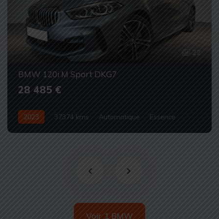
22
BMW 120i M Sport DKG7
28 485 €
2023
37374 kms
Automatique
Essence
Occasion
Voir 1 BMW