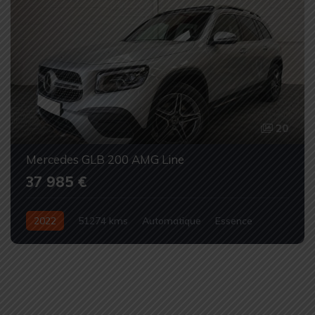
20
Mercedes GLB 200 AMG Line
37 985 €
2022
51274 kms
Automatique
Essence
Occasion