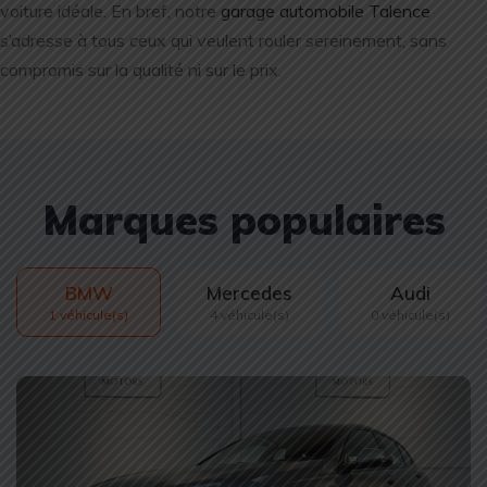
voiture idéale. En bref, notre
garage automobile Talence
s’adresse à tous ceux qui veulent rouler sereinement, sans
compromis sur la qualité ni sur le prix.
Marques populaires
BMW
Mercedes
Audi
1 véhicule(s)
4 véhicule(s)
0 véhicule(s)