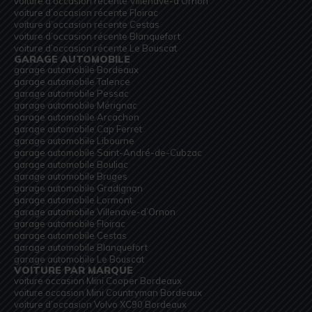
voiture d’occasion récente Villenave-d’Ornon
voiture d’occasion récente Floirac
voiture d’occasion récente Cestas
voiture d’occasion récente Blanquefort
voiture d’occasion récente Le Bouscat
GARAGE AUTOMOBILE
garage automobile Bordeaux
garage automobile Talence
garage automobile Pessac
garage automobile Mérignac
garage automobile Arcachon
garage automobile Cap Ferret
garage automobile Libourne
garage automobile Saint-André-de-Cubzac
garage automobile Bouliac
garage automobile Bruges
garage automobile Gradignan
garage automobile Lormont
garage automobile Villenave-d’Ornon
garage automobile Floirac
garage automobile Cestas
garage automobile Blanquefort
garage automobile Le Bouscat
VOITURE PAR MARQUE
voiture occasion Mini Cooper Bordeaux
voiture occasion Mini Countryman Bordeaux
voiture d’occasion Volvo XC90 Bordeaux