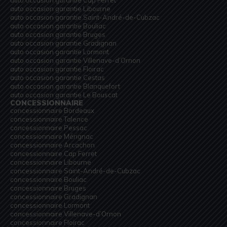
auto occasion garantie Libourne
auto occasion garantie Saint-André-de-Cubzac
auto occasion garantie Bouliac
auto occasion garantie Bruges
auto occasion garantie Gradignan
auto occasion garantie Lormont
auto occasion garantie Villenave-d’Ornon
auto occasion garantie Floirac
auto occasion garantie Cestas
auto occasion garantie Blanquefort
auto occasion garantie Le Bouscat
CONCESSIONNAIRE
concessionnaire Bordeaux
concessionnaire Talence
concessionnaire Pessac
concessionnaire Mérignac
concessionnaire Arcachon
concessionnaire Cap Ferret
concessionnaire Libourne
concessionnaire Saint-André-de-Cubzac
concessionnaire Bouliac
concessionnaire Bruges
concessionnaire Gradignan
concessionnaire Lormont
concessionnaire Villenave-d’Ornon
concessionnaire Floirac