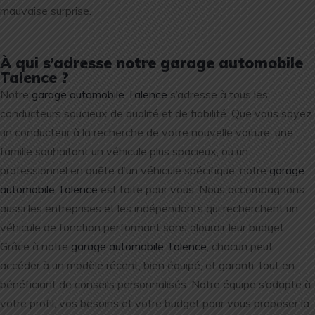
mauvaise surprise.
À qui s’adresse notre garage automobile
Talence ?
Notre
garage automobile Talence
s’adresse à tous les
conducteurs soucieux de qualité et de fiabilité. Que vous soyez
un conducteur à la recherche de votre nouvelle voiture, une
famille souhaitant un véhicule plus spacieux, ou un
professionnel en quête d’un véhicule spécifique, notre
garage
automobile Talence
est faite pour vous. Nous accompagnons
aussi les entreprises et les indépendants qui recherchent un
véhicule de fonction performant sans alourdir leur budget.
Grâce à notre
garage automobile Talence
, chacun peut
accéder à un modèle récent, bien équipé, et garanti, tout en
bénéficiant de conseils personnalisés. Notre équipe s’adapte à
votre profil, vos besoins et votre budget pour vous proposer la