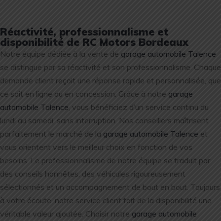
Réactivité, professionnalisme et
disponibilité de RC Motors Bordeaux
Notre équipe dédiée à la vente de
garage automobile Talence
se distingue par sa réactivité et son professionnalisme. Chaque
demande client reçoit une réponse rapide et personnalisée, que
ce soit en ligne ou en concession. Grâce à notre
garage
automobile Talence
, vous bénéficiez d’un service continu du
lundi au samedi, sans interruption. Nos conseillers maîtrisent
parfaitement le marché de la
garage automobile Talence
et
vous orientent vers le meilleur choix en fonction de vos
besoins. Le professionnalisme de notre équipe se traduit par
des conseils honnêtes, des véhicules rigoureusement
sélectionnés et un accompagnement de bout en bout. Toujours
à votre écoute, notre service client fait de la disponibilité une
véritable valeur ajoutée. Choisir notre
garage automobile