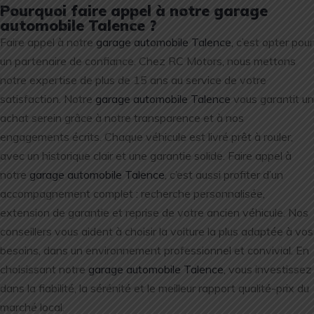
Pourquoi faire appel à notre garage
automobile Talence ?
Faire appel à notre
garage automobile Talence
, c’est opter pour
un partenaire de confiance. Chez RC Motors, nous mettons
notre expertise de plus de 15 ans au service de votre
satisfaction. Notre
garage automobile Talence
vous garantit un
achat serein grâce à notre transparence et à nos
engagements écrits. Chaque véhicule est livré prêt à rouler,
avec un historique clair et une garantie solide. Faire appel à
notre
garage automobile Talence
, c’est aussi profiter d’un
accompagnement complet : recherche personnalisée,
extension de garantie et reprise de votre ancien véhicule. Nos
conseillers vous aident à choisir la voiture la plus adaptée à vos
besoins, dans un environnement professionnel et convivial. En
choisissant notre
garage automobile Talence
, vous investissez
dans la fiabilité, la sérénité et le meilleur rapport qualité-prix du
marché local.