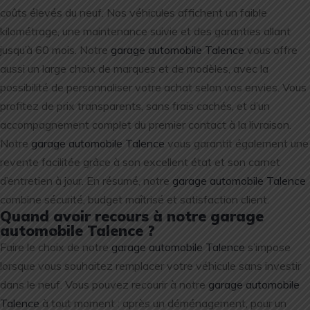
coûts élevés du neuf. Nos véhicules affichent un faible
kilométrage, une maintenance suivie et des garanties allant
jusqu’à 60 mois. Notre
garage automobile Talence
vous offre
aussi un large choix de marques et de modèles, avec la
possibilité de personnaliser votre achat selon vos envies. Vous
profitez de prix transparents, sans frais cachés, et d’un
accompagnement complet du premier contact à la livraison.
Notre
garage automobile Talence
vous garantit également une
revente facilitée grâce à son excellent état et son carnet
d’entretien à jour. En résumé, notre
garage automobile Talence
combine sécurité, budget maîtrisé et satisfaction client.
Quand avoir recours à notre garage
automobile Talence ?
Faire le choix de notre
garage automobile Talence
s’impose
lorsque vous souhaitez remplacer votre véhicule sans investir
dans le neuf. Vous pouvez recourir à notre
garage automobile
Talence
à tout moment : après un déménagement, pour un