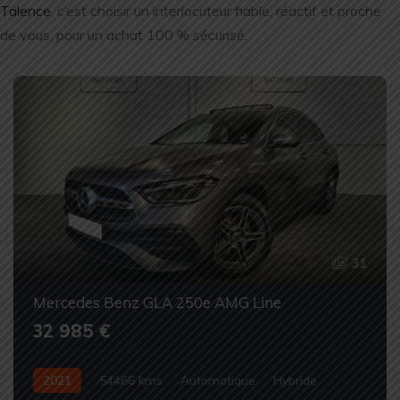
Talence
, c’est choisir un interlocuteur fiable, réactif et proche
de vous, pour un achat 100 % sécurisé.
31
Mercedes Benz GLA 250e AMG Line
32 985 €
2021
54466 kms
Automatique
Hybride