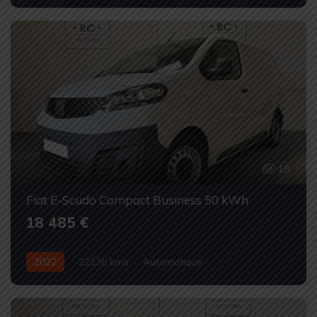
Occasion
18
Fiat E-Scudo Compact Business 50 kWh
18 485 €
2022
22136 kms
Automatique
100% électrique
Occasion