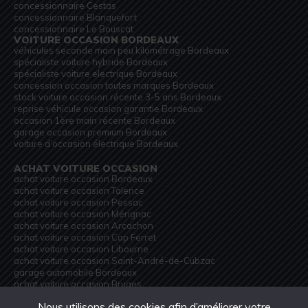
concessionnaire Cestas
concessionnaire Blanquefort
concessionnaire Le Bouscat
VOITURE OCCASION BORDEAUX
véhicules seconde main peu kilométrage Bordeaux
spécialiste voiture hybride Bordeaux
spécialiste voiture electrique Bordeaux
concession occasion toutes marques Bordeaux
stock voiture occasion récente 3-5 ans Bordeaux
reprise véhicule occasion garantie Bordeaux
occasion 1ère main récente Bordeaux
garage occasion premium Bordeaux
voiture d’occasion électrique Bordeaux
ACHAT VOITURE OCCASION
achat voiture occasion Bordeaux
achat voiture occasion Talence
achat voiture occasion Pessac
achat voiture occasion Mérignac
achat voiture occasion Arcachon
achat voiture occasion Cap Ferret
achat voiture occasion Libourne
achat voiture occasion Saint-André-de-Cubzac
garage automobile Bordeaux
achat voiture occasion Bruges
achat voiture occasion Gradignan
Nous utilisons des cookies afin d’améliorer votre
achat voiture occasion Lormont