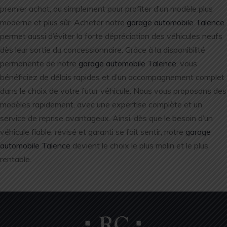
premier achat, ou simplement pour profiter d’un modèle plus
moderne et plus sûr. Acheter notre
garage automobile Talence
permet aussi d’éviter la forte dépréciation des véhicules neufs
dès leur sortie du concessionnaire. Grâce à la disponibilité
permanente de notre
garage automobile Talence
, vous
bénéficiez de délais rapides et d’un accompagnement complet
dans le choix de votre futur véhicule. Nous vous proposons des
modèles rapidement, avec une expertise complète et un
service de reprise avantageux. Ainsi, dès que le besoin d’un
véhicule fiable, révisé et garanti se fait sentir, notre
garage
automobile Talence
devient le choix le plus malin et le plus
rentable.