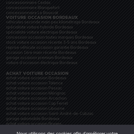
concessionnaire Cestas
concessionnaire Blanquefort
concessionnaire Le Bouscat
VOITURE OCCASION BORDEAUX
véhicules seconde main peu kilométrage Bordeaux
spécialiste voiture hybride Bordeaux
spécialiste voiture electrique Bordeaux
concession occasion toutes marques Bordeaux
stock voiture occasion récente 3-5 ans Bordeaux
reprise véhicule occasion garantie Bordeaux
occasion 1ère main récente Bordeaux
garage occasion premium Bordeaux
voiture d’occasion électrique Bordeaux
ACHAT VOITURE OCCASION
achat voiture occasion Bordeaux
achat voiture occasion Talence
achat voiture occasion Pessac
achat voiture occasion Mérignac
achat voiture occasion Arcachon
achat voiture occasion Cap Ferret
achat voiture occasion Libourne
achat voiture occasion Saint-André-de-Cubzac
garage automobile Bordeaux
achat voiture occasion Bruges
achat voiture occasion Gradignan
Nous utilisons des cookies afin d’améliorer votre
achat voiture occasion Lormont