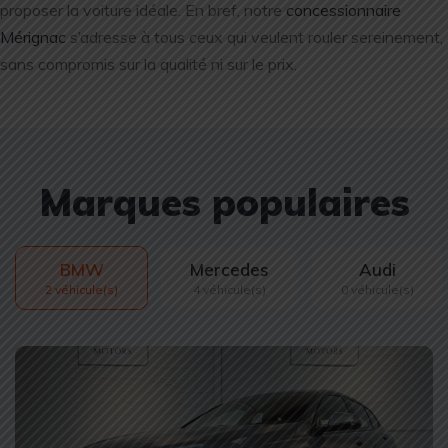
proposer la voiture idéale. En bref, notre
concessionnaire
Mérignac
s’adresse à tous ceux qui veulent rouler sereinement,
sans compromis sur la qualité ni sur le prix.
Marques populaires
BMW
Mercedes
Audi
2 véhicule(s)
4 véhicule(s)
0 véhicule(s)