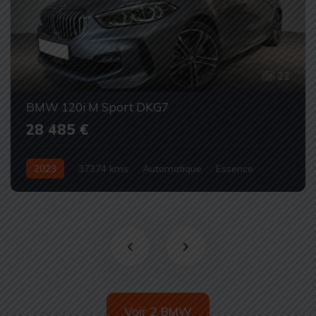
22
BMW 120i M Sport DKG7
28 485 €
2023
37374 kms
Automatique
Essence
Occasion
Voir 2 BMW