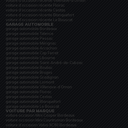
voiture d’occasion récente Villenave-d’Ornon
voiture d’occasion récente Floirac
voiture d’occasion récente Cestas
voiture d’occasion récente Blanquefort
voiture d’occasion récente Le Bouscat
GARAGE AUTOMOBILE
garage automobile Bordeaux
garage automobile Talence
garage automobile Pessac
garage automobile Mérignac
garage automobile Arcachon
garage automobile Cap Ferret
garage automobile Libourne
garage automobile Saint-André-de-Cubzac
garage automobile Bouliac
garage automobile Bruges
garage automobile Gradignan
garage automobile Lormont
garage automobile Villenave-d’Ornon
garage automobile Floirac
garage automobile Cestas
garage automobile Blanquefort
garage automobile Le Bouscat
VOITURE PAR MARQUE
voiture occasion Mini Cooper Bordeaux
voiture occasion Mini Countryman Bordeaux
voiture d’occasion Volvo XC90 Bordeaux