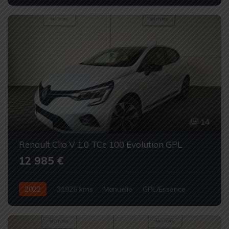
Occasion
14
Renault Clio V 1.0 TCe 100 Evolution GPL
12 985 €
2022
31926 kms
Manuelle
GPL/Essence
Occasion