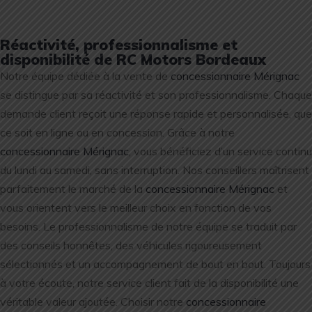
Réactivité, professionnalisme et
disponibilité de RC Motors Bordeaux
Notre équipe dédiée à la vente de
concessionnaire Mérignac
se distingue par sa réactivité et son professionnalisme. Chaque
demande client reçoit une réponse rapide et personnalisée, que
ce soit en ligne ou en concession. Grâce à notre
concessionnaire Mérignac
, vous bénéficiez d’un service continu
du lundi au samedi, sans interruption. Nos conseillers maîtrisent
parfaitement le marché de la
concessionnaire Mérignac
et
vous orientent vers le meilleur choix en fonction de vos
besoins. Le professionnalisme de notre équipe se traduit par
des conseils honnêtes, des véhicules rigoureusement
sélectionnés et un accompagnement de bout en bout. Toujours
à votre écoute, notre service client fait de la disponibilité une
véritable valeur ajoutée. Choisir notre
concessionnaire