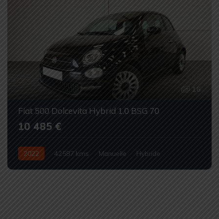
16
Fiat 500 Dolcevita Hybrid 1.0 BSG 70
10 485 €
2022
42587 kms
Manuelle
Hybride
Occasion