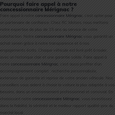
Pourquoi faire appel à notre
concessionnaire Mérignac ?
Faire appel à notre
concessionnaire Mérignac
, c’est opter pour
un partenaire de confiance. Chez RC Motors, nous mettons
notre expertise de plus de 15 ans au service de votre
satisfaction. Notre
concessionnaire Mérignac
vous garantit un
achat serein grâce à notre transparence et à nos
engagements écrits. Chaque véhicule est livré prêt à rouler,
avec un historique clair et une garantie solide. Faire appel à
notre
concessionnaire Mérignac
, c’est aussi profiter d’un
accompagnement complet : recherche personnalisée,
extension de garantie et reprise de votre ancien véhicule. Nos
conseillers vous aident à choisir la voiture la plus adaptée à vos
besoins, dans un environnement professionnel et convivial. En
choisissant notre
concessionnaire Mérignac
, vous investissez
dans la fiabilité, la sérénité et le meilleur rapport qualité-prix du
marché local.