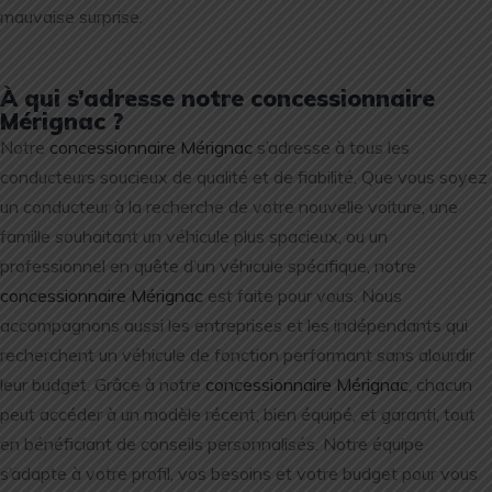
mauvaise surprise.
À qui s’adresse notre concessionnaire
Mérignac ?
Notre
concessionnaire Mérignac
s’adresse à tous les
conducteurs soucieux de qualité et de fiabilité. Que vous soyez
un conducteur à la recherche de votre nouvelle voiture, une
famille souhaitant un véhicule plus spacieux, ou un
professionnel en quête d’un véhicule spécifique, notre
concessionnaire Mérignac
est faite pour vous. Nous
accompagnons aussi les entreprises et les indépendants qui
recherchent un véhicule de fonction performant sans alourdir
leur budget. Grâce à notre
concessionnaire Mérignac
, chacun
peut accéder à un modèle récent, bien équipé, et garanti, tout
en bénéficiant de conseils personnalisés. Notre équipe
s’adapte à votre profil, vos besoins et votre budget pour vous