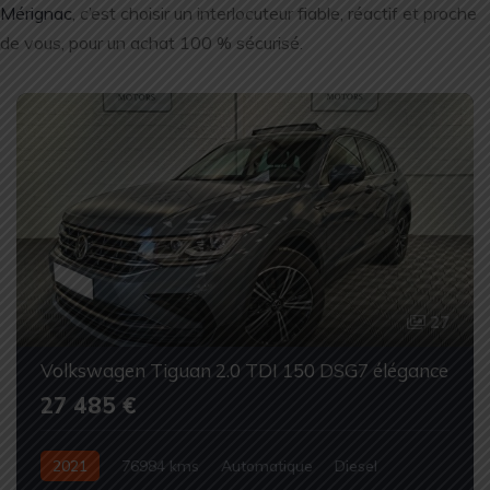
Mérignac
, c’est choisir un interlocuteur fiable, réactif et proche
de vous, pour un achat 100 % sécurisé.
27
Volkswagen Tiguan 2.0 TDI 150 DSG7 élégance
27 485 €
2021
76984 kms
Automatique
Diesel