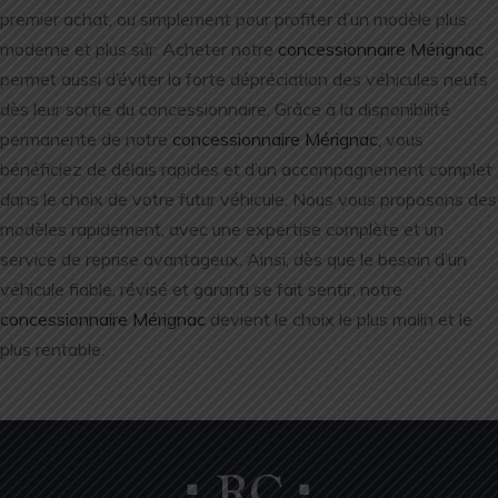
premier achat, ou simplement pour profiter d’un modèle plus
moderne et plus sûr. Acheter notre
concessionnaire Mérignac
permet aussi d’éviter la forte dépréciation des véhicules neufs
dès leur sortie du concessionnaire. Grâce à la disponibilité
permanente de notre
concessionnaire Mérignac
, vous
bénéficiez de délais rapides et d’un accompagnement complet
dans le choix de votre futur véhicule. Nous vous proposons des
modèles rapidement, avec une expertise complète et un
service de reprise avantageux. Ainsi, dès que le besoin d’un
véhicule fiable, révisé et garanti se fait sentir, notre
concessionnaire Mérignac
devient le choix le plus malin et le
plus rentable.