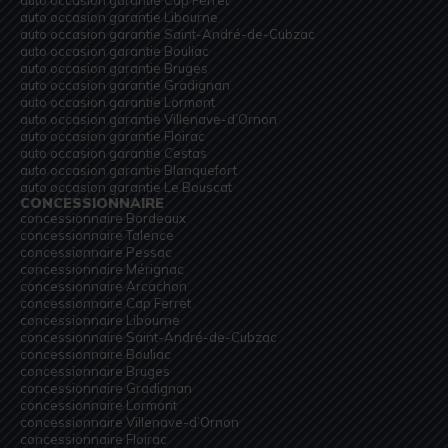
auto occasion garantie Libourne
auto occasion garantie Saint-André-de-Cubzac
auto occasion garantie Bouliac
auto occasion garantie Bruges
auto occasion garantie Gradignan
auto occasion garantie Lormont
auto occasion garantie Villenave-d’Ornon
auto occasion garantie Floirac
auto occasion garantie Cestas
auto occasion garantie Blanquefort
auto occasion garantie Le Bouscat
CONCESSIONNAIRE
concessionnaire Bordeaux
concessionnaire Talence
concessionnaire Pessac
concessionnaire Mérignac
concessionnaire Arcachon
concessionnaire Cap Ferret
concessionnaire Libourne
concessionnaire Saint-André-de-Cubzac
concessionnaire Bouliac
concessionnaire Bruges
concessionnaire Gradignan
concessionnaire Lormont
concessionnaire Villenave-d’Ornon
concessionnaire Floirac