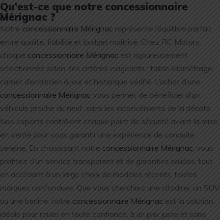
Qu’est-ce que notre concessionnaire
Mérignac ?
Notre
concessionnaire Mérignac
représente l’équilibre parfait
entre qualité, fiabilité et budget maîtrisé. Chez RC Motors,
chaque
concessionnaire Mérignac
est rigoureusement
sélectionnée selon des critères exigeants : faible kilométrage,
carnet d’entretien à jour et historique vérifié. L’achat d’une
concessionnaire Mérignac
vous permet de bénéficier d’un
véhicule proche du neuf, sans les inconvénients de la décote.
Nos experts contrôlent chaque point de sécurité avant la mise
en vente pour vous garantir une expérience de conduite
sereine. En choisissant notre
concessionnaire Mérignac
, vous
profitez d’un service transparent et de garanties solides, tout
en accédant à un large choix de modèles récents, toutes
marques confondues. Que vous cherchiez une citadine, un SUV
ou une berline, notre
concessionnaire Mérignac
est la solution
idéale pour rouler en toute confiance, à un prix juste et sans