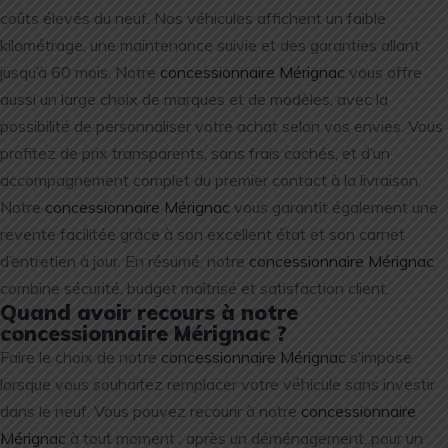
coûts élevés du neuf. Nos véhicules affichent un faible
kilométrage, une maintenance suivie et des garanties allant
jusqu’à 60 mois. Notre
concessionnaire Mérignac
vous offre
aussi un large choix de marques et de modèles, avec la
possibilité de personnaliser votre achat selon vos envies. Vous
profitez de prix transparents, sans frais cachés, et d’un
accompagnement complet du premier contact à la livraison.
Notre
concessionnaire Mérignac
vous garantit également une
revente facilitée grâce à son excellent état et son carnet
d’entretien à jour. En résumé, notre
concessionnaire Mérignac
combine sécurité, budget maîtrisé et satisfaction client.
Quand avoir recours à notre
concessionnaire Mérignac ?
Faire le choix de notre
concessionnaire Mérignac
s’impose
lorsque vous souhaitez remplacer votre véhicule sans investir
dans le neuf. Vous pouvez recourir à notre
concessionnaire
Mérignac
à tout moment : après un déménagement, pour un