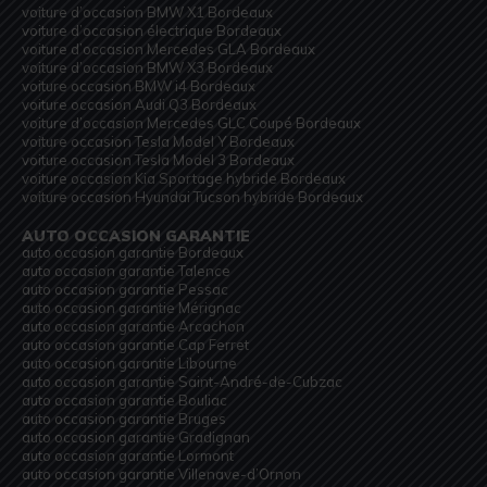
voiture d’occasion BMW X1 Bordeaux
voiture d’occasion électrique Bordeaux
voiture d’occasion Mercedes GLA Bordeaux
voiture d’occasion BMW X3 Bordeaux
voiture occasion BMW i4 Bordeaux
voiture occasion Audi Q3 Bordeaux
voiture d’occasion Mercedes GLC Coupé Bordeaux
voiture occasion Tesla Model Y Bordeaux
voiture occasion Tesla Model 3 Bordeaux
voiture occasion Kia Sportage hybride Bordeaux
voiture occasion Hyundai Tucson hybride Bordeaux
AUTO OCCASION GARANTIE
auto occasion garantie Bordeaux
auto occasion garantie Talence
auto occasion garantie Pessac
auto occasion garantie Mérignac
auto occasion garantie Arcachon
auto occasion garantie Cap Ferret
auto occasion garantie Libourne
auto occasion garantie Saint-André-de-Cubzac
auto occasion garantie Bouliac
auto occasion garantie Bruges
auto occasion garantie Gradignan
auto occasion garantie Lormont
auto occasion garantie Villenave-d’Ornon