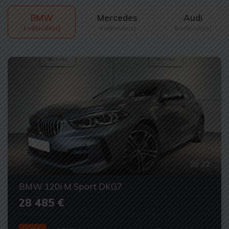
BMW
Mercedes
Audi
1 véhicule(s)
4 véhicule(s)
0 véhicule(s)
22
BMW 120i M Sport DKG7
28 485 €