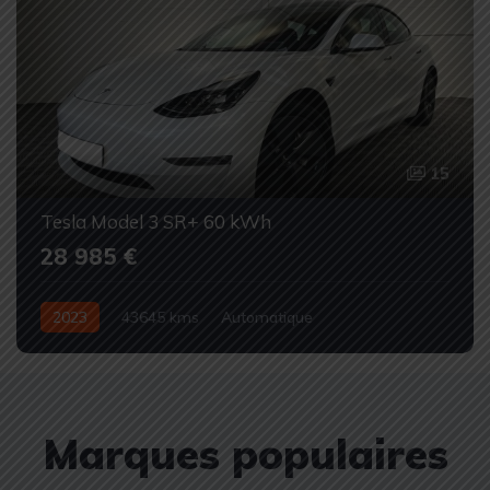
15
Tesla Model 3 SR+ 60 kWh
28 985 €
2023
43645 kms
Automatique
100% électrique
Occasion
Marques populaires