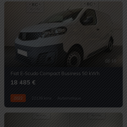
18
Fiat E-Scudo Compact Business 50 kWh
18 485 €
2022
22136 kms
Automatique
100% électrique
Occasion