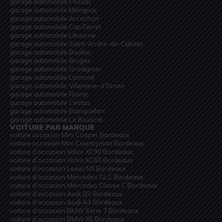
garage automobile Pessac
garage automobile Mérignac
garage automobile Arcachon
garage automobile Cap Ferret
garage automobile Libourne
garage automobile Saint-André-de-Cubzac
garage automobile Bouliac
garage automobile Bruges
garage automobile Gradignan
garage automobile Lormont
garage automobile Villenave-d’Ornon
garage automobile Floirac
garage automobile Cestas
garage automobile Blanquefort
garage automobile Le Bouscat
VOITURE PAR MARQUE
voiture occasion Mini Cooper Bordeaux
voiture occasion Mini Countryman Bordeaux
voiture d’occasion Volvo XC90 Bordeaux
voiture d’occasion Volvo XC60 Bordeaux
voiture d’occasion Lexus NX Bordeaux
voiture d’occasion Mercedes GLC Bordeaux
voiture d’occasion Mercedes Classe C Bordeaux
voiture d’occasion Audi Q5 Bordeaux
voiture d’occasion Audi A4 Bordeaux
voiture d’occasion BMW Série 3 Bordeaux
voiture d’occasion BMW X5 Bordeaux