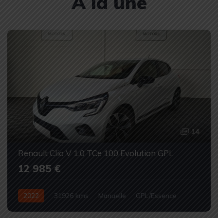
À la une
14
Renault Clio V 1.0 TCe 100 Evolution GPL
12 985 €
2022
31926 kms
Manuelle
GPL/Essence
Occasion