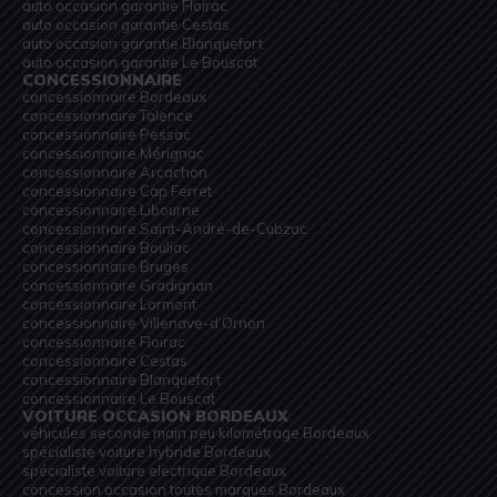
auto occasion garantie Floirac
auto occasion garantie Cestas
auto occasion garantie Blanquefort
auto occasion garantie Le Bouscat
CONCESSIONNAIRE
concessionnaire Bordeaux
concessionnaire Talence
concessionnaire Pessac
concessionnaire Mérignac
concessionnaire Arcachon
concessionnaire Cap Ferret
concessionnaire Libourne
concessionnaire Saint-André-de-Cubzac
concessionnaire Bouliac
concessionnaire Bruges
concessionnaire Gradignan
concessionnaire Lormont
concessionnaire Villenave-d’Ornon
concessionnaire Floirac
concessionnaire Cestas
concessionnaire Blanquefort
concessionnaire Le Bouscat
VOITURE OCCASION BORDEAUX
véhicules seconde main peu kilométrage Bordeaux
spécialiste voiture hybride Bordeaux
spécialiste voiture electrique Bordeaux
concession occasion toutes marques Bordeaux