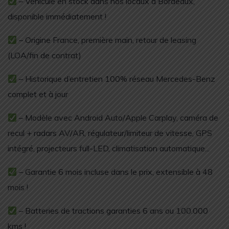
– Véhicule en stock dans nos locaux à Bordeaux,
disponible immédiatement !
– Origine France, première main, retour de leasing
(LOA/fin de contrat)
– Historique d’entretien 100% réseau Mercedes-Benz
complet et à jour
– Modèle avec Android Auto/Apple Carplay, caméra de
recul + radars AV/AR, régulateur/limiteur de vitesse, GPS
intégré, projecteurs full-LED, climatisation automatique...
– Garantie 6 mois incluse dans le prix, extensible à 48
mois !
– Batteries de tractions garanties 6 ans ou 100.000
kms !