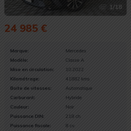
1
/
18
24 985 €
Marque:
Mercedes
Modèle:
Classe A
Mise en circulation:
10.2022
Kilométrage:
41882 kms
Boite de vitesses:
Automatique
Carburant:
Hybride
Couleur:
Noir
Puissance DIN:
218 ch.
Puissance fiscale:
8 cv.