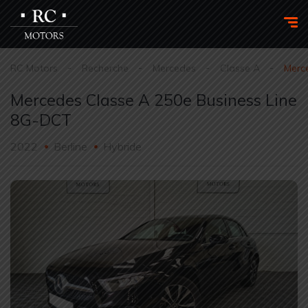
RC Motors
Recherche
Mercedes
Classe A
Merc
Mercedes Classe A 250e Business Line
8G-DCT
2022
Berline
Hybride