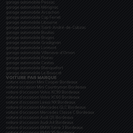
garage automobile Pessac
garage automobile Mérignac
garage automobile Arcachon
garage automobile Cap Ferret
garage automobile Libourne
garage automobile Saint-André-de-Cubzac
garage automobile Bouliac
garage automobile Bruges
garage automobile Gradignan
garage automobile Lormont
garage automobile Villenave-d’Ornon
garage automobile Floirac
garage automobile Cestas
garage automobile Blanquefort
garage automobile Le Bouscat
VOITURE PAR MARQUE
voiture occasion Mini Cooper Bordeaux
voiture occasion Mini Countryman Bordeaux
voiture d’occasion Volvo XC90 Bordeaux
voiture d’occasion Volvo XC60 Bordeaux
voiture d’occasion Lexus NX Bordeaux
voiture d’occasion Mercedes GLC Bordeaux
voiture d’occasion Mercedes Classe C Bordeaux
voiture d’occasion Audi Q5 Bordeaux
voiture d’occasion Audi A4 Bordeaux
voiture d’occasion BMW Série 3 Bordeaux
voiture d’occasion BMW X5 Bordeaux