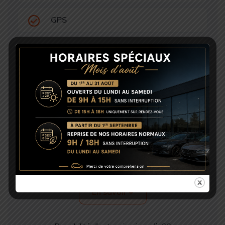
GPS
Port USB
Radio DAB
Tableau de bord 100% numérique
Nos garanties
En savoir +