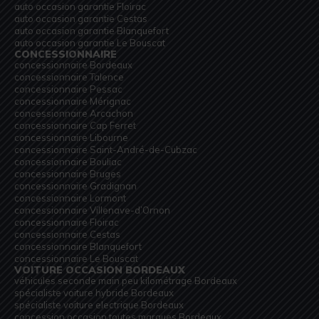
auto occasion garantie Floirac
auto occasion garantie Cestas
auto occasion garantie Blanquefort
auto occasion garantie Le Bouscat
CONCESSIONNAIRE
concessionnaire Bordeaux
concessionnaire Talence
concessionnaire Pessac
concessionnaire Mérignac
concessionnaire Arcachon
concessionnaire Cap Ferret
concessionnaire Libourne
concessionnaire Saint-André-de-Cubzac
concessionnaire Bouliac
concessionnaire Bruges
concessionnaire Gradignan
concessionnaire Lormont
concessionnaire Villenave-d’Ornon
concessionnaire Floirac
concessionnaire Cestas
concessionnaire Blanquefort
concessionnaire Le Bouscat
VOITURE OCCASION BORDEAUX
véhicules seconde main peu kilométrage Bordeaux
spécialiste voiture hybride Bordeaux
spécialiste voiture electrique Bordeaux
concession occasion toutes marques Bordeaux