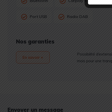
Bluetooth
Carplay + Android Aut
Port USB
Radio DAB
Nos garanties
Possibilité d’extens
En savoir +
mois pour une tranqu
Envoyer un message