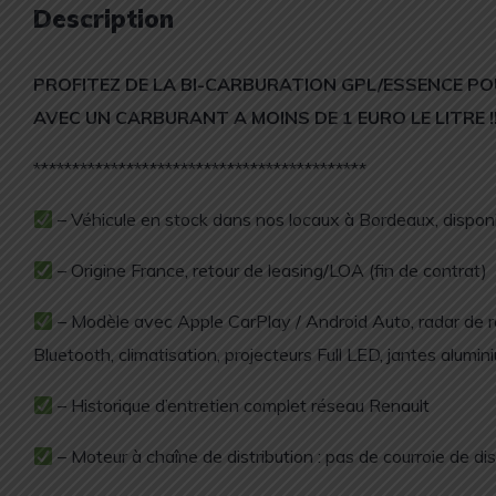
Description
PROFITEZ DE LA BI-CARBURATION GPL/ESSENCE P
AVEC UN CARBURANT A MOINS DE 1 EURO LE LITRE !!
*******************************************
– Véhicule en stock dans nos locaux à Bordeaux, dispo
– Origine France, retour de leasing/LOA (fin de contrat)
– Modèle avec Apple CarPlay / Android Auto, radar de rec
Bluetooth, climatisation, projecteurs Full LED, jantes alumi
– Historique d’entretien complet réseau Renault
– Moteur à chaîne de distribution : pas de courroie de dis