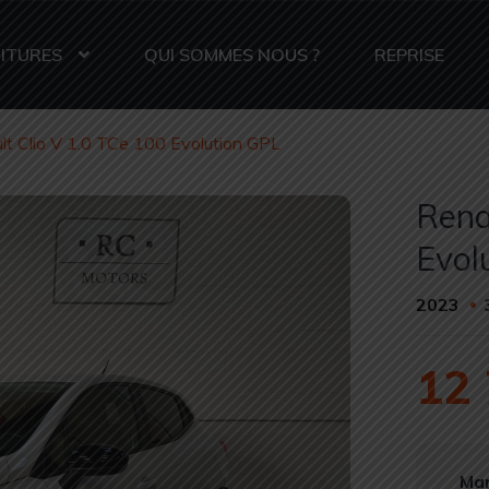
ITURES
QUI SOMMES NOUS ?
REPRISE
lt Clio V 1.0 TCe 100 Evolution GPL
Rena
Evol
2023
12 
Mar