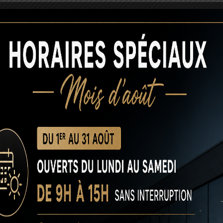
Climatisation
sé à distance
ctions
tallisée
 électriques