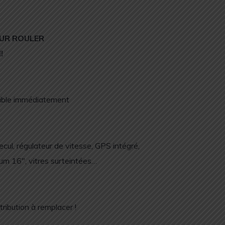
OUR ROULER
!
nible immédiatement
ul, régulateur de vitesse, GPS intégré,
nium 16", vitres surteintées…
tribution à remplacer !