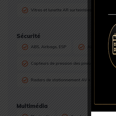
Vitres et lunette AR surteintées
Sécurité
ABS, Airbags, ESP
Aide au mainti
Capteurs de pression des pneus
Radars de stationnement AV + AR
Multimédia