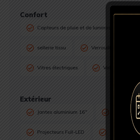
Confort
Capteurs de pluie et de luminosité
sellerie tissu
Verrouillage centrali
Vitres électriques
Volant multifon
Extérieur
Jantes aluminium 16"
Peinture mé
Projecteurs Full-LED
Rétroviseurs