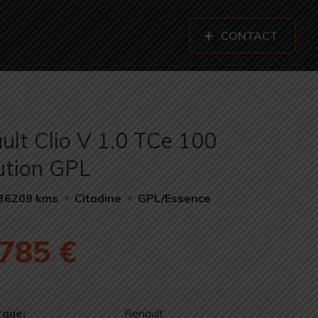
CONTACT
ult Clio V 1.0 TCe 100
ution GPL
36209 kms
Citadine
GPL/Essence
785 €
que:
Renault