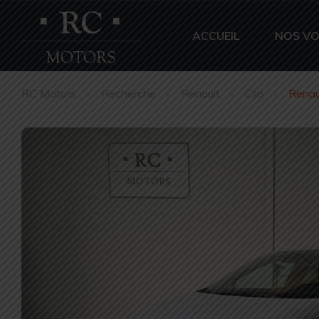
ACCUEIL
NOS VO
RC Motors
Recherche
Renault
Clio
Renau