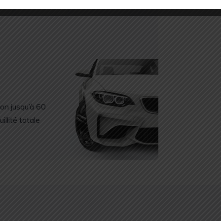
o
GPS
ion jusqu’à 60
illité totale