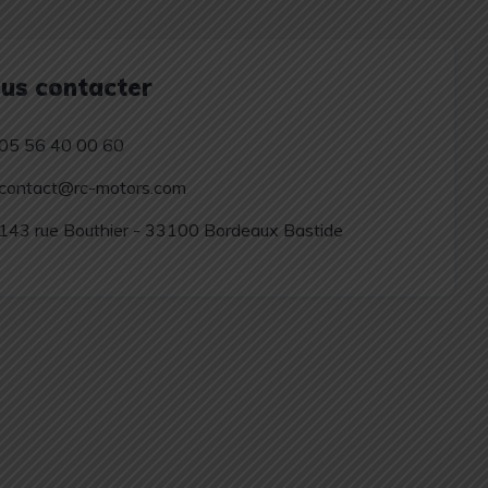
us contacter
05 56 40 00 60
contact@rc-motors.com
143 rue Bouthier - 33100 Bordeaux Bastide