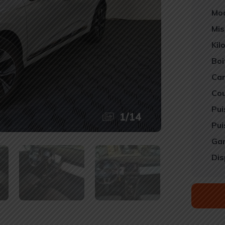
Mod
Mis
Kil
Boi
Car
Cou
Pui
1
/
14
Pui
Gar
Dis