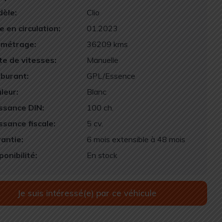
èle:
Clio
e en circulation:
01.2023
ométrage:
36209 kms
te de vitesses:
Manuelle
burant:
GPL/Essence
leur:
Blanc
ssance DIN:
100 ch.
ssance fiscale:
5 cv.
antie:
6 mois extensible à 48 mois
ponibilité:
En stock
Je suis intéressé(e) par ce véhicule