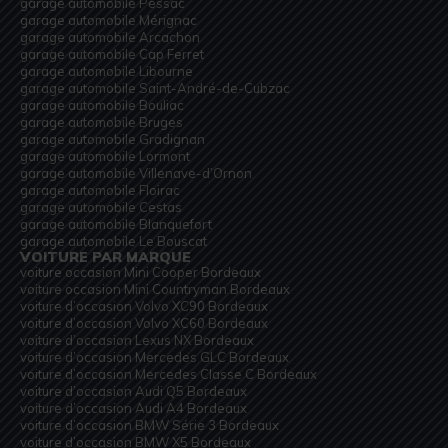
garage automobile Pessac
garage automobile Mérignac
garage automobile Arcachon
garage automobile Cap Ferret
garage automobile Libourne
garage automobile Saint-André-de-Cubzac
garage automobile Bouliac
garage automobile Bruges
garage automobile Gradignan
garage automobile Lormont
garage automobile Villenave-d’Ornon
garage automobile Floirac
garage automobile Cestas
garage automobile Blanquefort
garage automobile Le Bouscat
VOITURE PAR MARQUE
voiture occasion Mini Cooper Bordeaux
voiture occasion Mini Countryman Bordeaux
voiture d’occasion Volvo XC90 Bordeaux
voiture d’occasion Volvo XC60 Bordeaux
voiture d’occasion Lexus NX Bordeaux
voiture d’occasion Mercedes GLC Bordeaux
voiture d’occasion Mercedes Classe C Bordeaux
voiture d’occasion Audi Q5 Bordeaux
voiture d’occasion Audi A4 Bordeaux
voiture d’occasion BMW Série 3 Bordeaux
voiture d’occasion BMW X5 Bordeaux