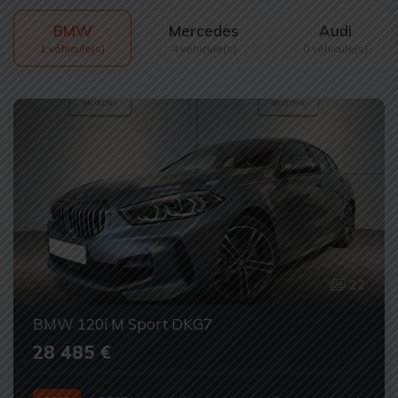
BMW
Mercedes
Audi
1 véhicule(s)
4 véhicule(s)
0 véhicule(s)
22
BMW 120i M Sport DKG7
28 485 €