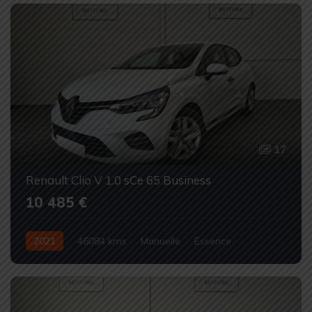
17
Renault Clio V 1.0 sCe 65 Business
10 485 €
2021
46084 kms
Manuelle
Essence
Occasion