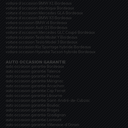
voiture d’occasion BMW X1 Bordeaux
voiture d’occasion électrique Bordeaux
voiture d’occasion Mercedes GLA Bordeaux
voiture d’occasion BMW X3 Bordeaux
voiture occasion BMW i4 Bordeaux
voiture occasion Audi Q3 Bordeaux
voiture d’occasion Mercedes GLC Coupé Bordeaux
voiture occasion Tesla Model Y Bordeaux
voiture occasion Tesla Model 3 Bordeaux
voiture occasion Kia Sportage hybride Bordeaux
voiture occasion Hyundai Tucson hybride Bordeaux
AUTO OCCASION GARANTIE
auto occasion garantie Bordeaux
auto occasion garantie Talence
auto occasion garantie Pessac
auto occasion garantie Mérignac
auto occasion garantie Arcachon
auto occasion garantie Cap Ferret
auto occasion garantie Libourne
auto occasion garantie Saint-André-de-Cubzac
auto occasion garantie Bouliac
auto occasion garantie Bruges
auto occasion garantie Gradignan
auto occasion garantie Lormont
auto occasion garantie Villenave-d’Ornon