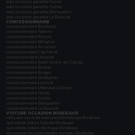
auto occasion garantie Floirac
auto occasion garantie Cestas
auto occasion garantie Blanquefort
auto occasion garantie Le Bouscat
CONCESSIONNAIRE
concessionnaire Bordeaux
concessionnaire Talence
concessionnaire Pessac
concessionnaire Mérignac
concessionnaire Arcachon
concessionnaire Cap Ferret
concessionnaire Libourne
concessionnaire Saint-André-de-Cubzac
concessionnaire Bouliac
concessionnaire Bruges
concessionnaire Gradignan
concessionnaire Lormont
concessionnaire Villenave-d’Ornon
concessionnaire Floirac
concessionnaire Cestas
concessionnaire Blanquefort
concessionnaire Le Bouscat
VOITURE OCCASION BORDEAUX
véhicules seconde main peu kilométrage Bordeaux
spécialiste voiture hybride Bordeaux
spécialiste voiture electrique Bordeaux
concession occasion toutes marques Bordeaux