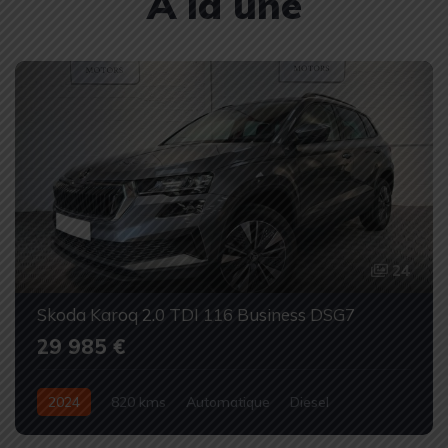
À la une
24
Skoda Karoq 2.0 TDI 116 Business DSG7
29 985 €
2024
820 kms
Automatique
Diesel
Occasion