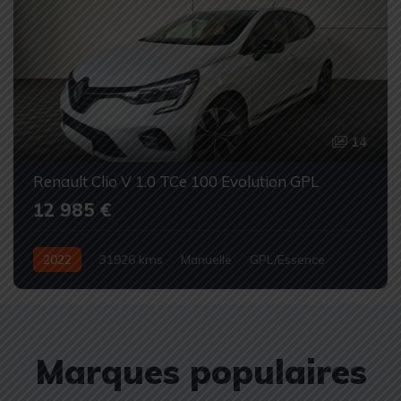
14
Renault Clio V 1.0 TCe 100 Evolution GPL
12 985 €
2022
31926 kms
Manuelle
GPL/Essence
Occasion
Marques populaires