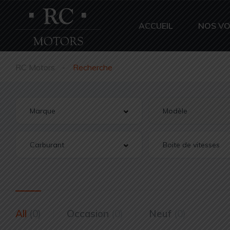
ACCUEIL
NOS VO
RC Motors
Recherche
All
(0)
Occasion
(0)
Neuf
(0)