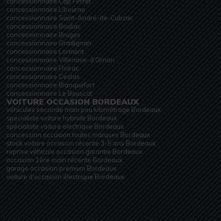
concessionnaire Cap Ferret
concessionnaire Libourne
concessionnaire Saint-André-de-Cubzac
concessionnaire Bouliac
concessionnaire Bruges
concessionnaire Gradignan
concessionnaire Lormont
concessionnaire Villenave-d’Ornon
concessionnaire Floirac
concessionnaire Cestas
concessionnaire Blanquefort
concessionnaire Le Bouscat
VOITURE OCCASION BORDEAUX
véhicules seconde main peu kilométrage Bordeaux
spécialiste voiture hybride Bordeaux
spécialiste voiture electrique Bordeaux
concession occasion toutes marques Bordeaux
stock voiture occasion récente 3-5 ans Bordeaux
reprise véhicule occasion garantie Bordeaux
occasion 1ère main récente Bordeaux
garage occasion premium Bordeaux
voiture d’occasion électrique Bordeaux