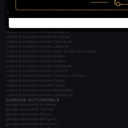
VOITURE D’OCCASION RÉCENTE
voiture d’occasion récente Bordeaux
voiture d’occasion récente Talence
voiture d’occasion récente Pessac
voiture d’occasion récente Mérignac
voiture d’occasion récente Arcachon
voiture d’occasion récente Cap Ferret
voiture d’occasion récente Libourne
voiture d’occasion récente Saint-André-de-Cubzac
voiture d’occasion récente Bouliac
voiture d’occasion récente Bruges
voiture d’occasion récente Gradignan
voiture d’occasion récente Lormont
voiture d’occasion récente Villenave-d’Ornon
voiture d’occasion récente Floirac
voiture d’occasion récente Cestas
voiture d’occasion récente Blanquefort
voiture d’occasion récente Le Bouscat
GARAGE AUTOMOBILE
garage automobile Bordeaux
garage automobile Talence
garage automobile Pessac
garage automobile Mérignac
garage automobile Arcachon