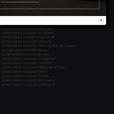
ACHAT VOITURE OCCASION
achat voiture occasion Bordeaux
achat voiture occasion Talence
achat voiture occasion Pessac
achat voiture occasion Mérignac
achat voiture occasion Arcachon
achat voiture occasion Cap Ferret
achat voiture occasion Libourne
achat voiture occasion Saint-André-de-Cubzac
garage automobile Bordeaux
achat voiture occasion Bruges
achat voiture occasion Gradignan
achat voiture occasion Lormont
achat voiture occasion Villenave-d’Ornon
achat voiture occasion Floirac
achat voiture occasion Cestas
achat voiture occasion Blanquefort
achat voiture occasion Le Bouscat