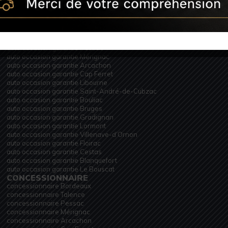
AUTO OCCASION GARANTIE
auto occasion garantie Bordeaux
auto occasion garantie Talence
auto occasion garantie Pessac
auto occasion garantie Mérignac
auto occasion garantie Arcachon
auto occasion garantie Cap Ferret
auto occasion garantie Libourne
auto occasion garantie Saint-André-de-Cubzac
auto occasion garantie Bouliac
auto occasion garantie Bruges
auto occasion garantie Gradignan
auto occasion garantie Lormont
auto occasion garantie Villenave-d’Ornon
auto occasion garantie Floirac
auto occasion garantie Cestas
auto occasion garantie Blanquefort
auto occasion garantie Le Bouscat
CONCESSIONNAIRE
concessionnaire Bordeaux
concessionnaire Talence
concessionnaire Pessac
concessionnaire Mérignac
concessionnaire Arcachon