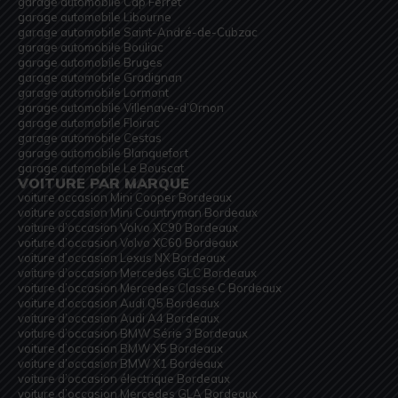
garage automobile Cap Ferret
garage automobile Libourne
garage automobile Saint-André-de-Cubzac
garage automobile Bouliac
garage automobile Bruges
garage automobile Gradignan
garage automobile Lormont
garage automobile Villenave-d’Ornon
garage automobile Floirac
garage automobile Cestas
garage automobile Blanquefort
garage automobile Le Bouscat
VOITURE PAR MARQUE
voiture occasion Mini Cooper Bordeaux
voiture occasion Mini Countryman Bordeaux
voiture d’occasion Volvo XC90 Bordeaux
voiture d’occasion Volvo XC60 Bordeaux
voiture d’occasion Lexus NX Bordeaux
voiture d’occasion Mercedes GLC Bordeaux
voiture d’occasion Mercedes Classe C Bordeaux
voiture d’occasion Audi Q5 Bordeaux
voiture d’occasion Audi A4 Bordeaux
voiture d’occasion BMW Série 3 Bordeaux
voiture d’occasion BMW X5 Bordeaux
voiture d’occasion BMW X1 Bordeaux
voiture d’occasion électrique Bordeaux
voiture d’occasion Mercedes GLA Bordeaux