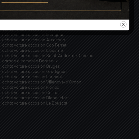
ACHAT VOITURE OCCASION
achat voiture occasion Bordeaux
achat voiture occasion Talence
achat voiture occasion Pessac
achat voiture occasion Mérignac
achat voiture occasion Arcachon
achat voiture occasion Cap Ferret
achat voiture occasion Libourne
achat voiture occasion Saint-André-de-Cubzac
garage automobile Bordeaux
achat voiture occasion Bruges
achat voiture occasion Gradignan
achat voiture occasion Lormont
achat voiture occasion Villenave-d’Ornon
achat voiture occasion Floirac
achat voiture occasion Cestas
achat voiture occasion Blanquefort
achat voiture occasion Le Bouscat