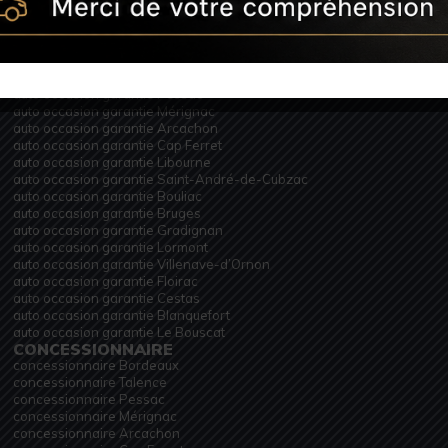
AUTO OCCASION GARANTIE
auto occasion garantie Bordeaux
auto occasion garantie Talence
auto occasion garantie Pessac
auto occasion garantie Mérignac
auto occasion garantie Arcachon
auto occasion garantie Cap Ferret
auto occasion garantie Libourne
auto occasion garantie Saint-André-de-Cubzac
auto occasion garantie Bouliac
auto occasion garantie Bruges
auto occasion garantie Gradignan
auto occasion garantie Lormont
auto occasion garantie Villenave-d’Ornon
auto occasion garantie Floirac
auto occasion garantie Cestas
auto occasion garantie Blanquefort
auto occasion garantie Le Bouscat
CONCESSIONNAIRE
concessionnaire Bordeaux
concessionnaire Talence
concessionnaire Pessac
concessionnaire Mérignac
concessionnaire Arcachon