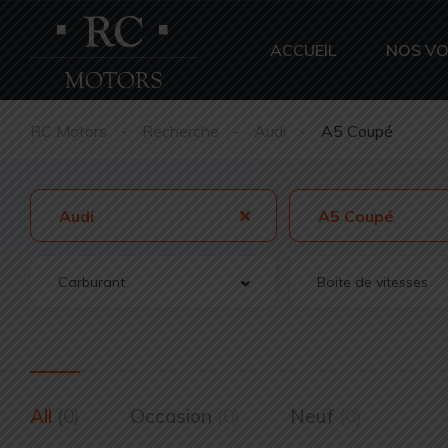
ACCUEIL
NOS VO
RC Motors
Recherche
Audi
A5 Coupé
Audi
A5 Coupé
All
(0)
Occasion
(0)
Neuf
(0)