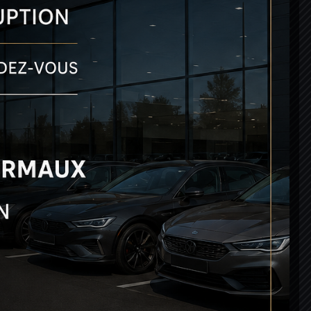
VENEZ NOUS RENCONTRER
143 rue Bouthier

33100 Bordeaux Bastide
HORAIRES
Lun-Sam: 9h00 - 18h00