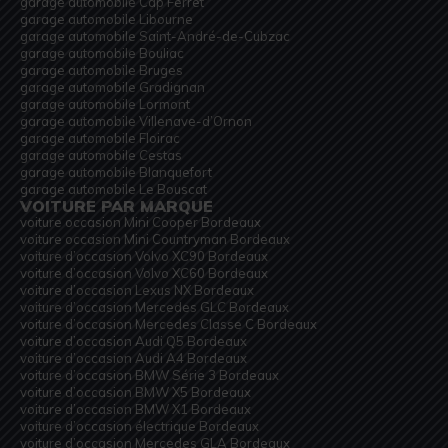
garage automobile Cap Ferret
garage automobile Libourne
garage automobile Saint-André-de-Cubzac
garage automobile Bouliac
garage automobile Bruges
garage automobile Gradignan
garage automobile Lormont
garage automobile Villenave-d’Ornon
garage automobile Floirac
garage automobile Cestas
garage automobile Blanquefort
garage automobile Le Bouscat
VOITURE PAR MARQUE
voiture occasion Mini Cooper Bordeaux
voiture occasion Mini Countryman Bordeaux
voiture d’occasion Volvo XC90 Bordeaux
voiture d’occasion Volvo XC60 Bordeaux
voiture d’occasion Lexus NX Bordeaux
voiture d’occasion Mercedes GLC Bordeaux
voiture d’occasion Mercedes Classe C Bordeaux
voiture d’occasion Audi Q5 Bordeaux
voiture d’occasion Audi A4 Bordeaux
voiture d’occasion BMW Série 3 Bordeaux
voiture d’occasion BMW X5 Bordeaux
voiture d’occasion BMW X1 Bordeaux
voiture d’occasion électrique Bordeaux
voiture d’occasion Mercedes GLA Bordeaux