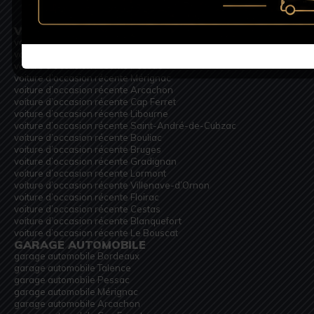
VOITURE D’OCCASION RÉCENTE
voiture d’occasion récente Bordeaux
voiture d’occasion récente Talence
voiture d’occasion récente Pessac
voiture d’occasion récente Mérignac
voiture d’occasion récente Arcachon
voiture d’occasion récente Cap Ferret
voiture d’occasion récente Libourne
voiture d’occasion récente Saint-André-de-Cubzac
voiture d’occasion récente Bouliac
voiture d’occasion récente Bruges
voiture d’occasion récente Gradignan
voiture d’occasion récente Lormont
voiture d’occasion récente Villenave-d’Ornon
voiture d’occasion récente Floirac
voiture d’occasion récente Cestas
voiture d’occasion récente Blanquefort
voiture d’occasion récente Le Bouscat
GARAGE AUTOMOBILE
garage automobile Bordeaux
garage automobile Talence
garage automobile Pessac
garage automobile Mérignac
garage automobile Arcachon