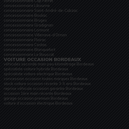
concessionnaire Cap Ferret
concessionnaire Libourne
concessionnaire Saint-André-de-Cubzac
concessionnaire Bouliac
concessionnaire Bruges
concessionnaire Gradignan
concessionnaire Lormont
concessionnaire Villenave-d’Ornon
concessionnaire Floirac
concessionnaire Cestas
concessionnaire Blanquefort
concessionnaire Le Bouscat
VOITURE OCCASION BORDEAUX
véhicules seconde main peu kilométrage Bordeaux
spécialiste voiture hybride Bordeaux
spécialiste voiture electrique Bordeaux
concession occasion toutes marques Bordeaux
stock voiture occasion récente 3-5 ans Bordeaux
reprise véhicule occasion garantie Bordeaux
occasion 1ère main récente Bordeaux
garage occasion premium Bordeaux
voiture d’occasion électrique Bordeaux