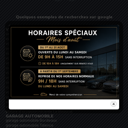
Quelques exemples de recherches sur google
VOITURE D’OCCASION RÉCENTE
voiture d’occasion récente Bordeaux
voiture d’occasion récente Talence
voiture d’occasion récente Pessac
voiture d’occasion récente Mérignac
voiture d’occasion récente Arcachon
voiture d’occasion récente Cap Ferret
voiture d’occasion récente Libourne
voiture d’occasion récente Saint-André-de-Cubzac
voiture d’occasion récente Bouliac
voiture d’occasion récente Bruges
voiture d’occasion récente Gradignan
voiture d’occasion récente Lormont
voiture d’occasion récente Villenave-d’Ornon
voiture d’occasion récente Floirac
voiture d’occasion récente Cestas
voiture d’occasion récente Blanquefort
voiture d’occasion récente Le Bouscat
GARAGE AUTOMOBILE
garage automobile Bordeaux
garage automobile Talence