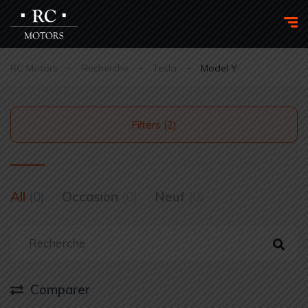
RC Motors
Recherche
Tesla
Model Y
Filters (2)
All
(0)
Occasion
(0)
Neuf
(0)
Comparer