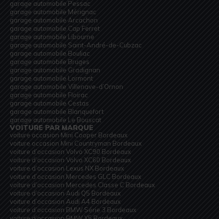
garage automobile Pessac
garage automobile Mérignac
garage automobile Arcachon
garage automobile Cap Ferret
garage automobile Libourne
garage automobile Saint-André-de-Cubzac
garage automobile Bouliac
garage automobile Bruges
garage automobile Gradignan
garage automobile Lormont
garage automobile Villenave-d’Ornon
garage automobile Floirac
garage automobile Cestas
garage automobile Blanquefort
garage automobile Le Bouscat
VOITURE PAR MARQUE
voiture occasion Mini Cooper Bordeaux
voiture occasion Mini Countryman Bordeaux
voiture d’occasion Volvo XC90 Bordeaux
voiture d’occasion Volvo XC60 Bordeaux
voiture d’occasion Lexus NX Bordeaux
voiture d’occasion Mercedes GLC Bordeaux
voiture d’occasion Mercedes Classe C Bordeaux
voiture d’occasion Audi Q5 Bordeaux
voiture d’occasion Audi A4 Bordeaux
voiture d’occasion BMW Série 3 Bordeaux
voiture d’occasion BMW X5 Bordeaux