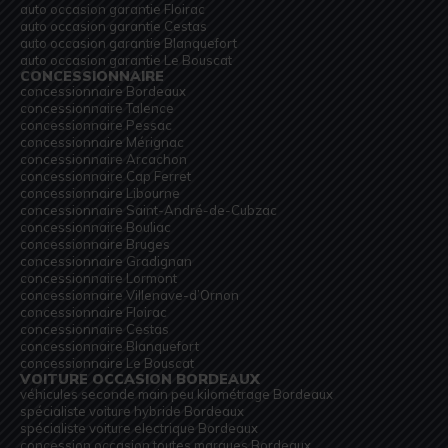
auto occasion garantie Floirac
auto occasion garantie Cestas
auto occasion garantie Blanquefort
auto occasion garantie Le Bouscat
CONCESSIONNAIRE
concessionnaire Bordeaux
concessionnaire Talence
concessionnaire Pessac
concessionnaire Mérignac
concessionnaire Arcachon
concessionnaire Cap Ferret
concessionnaire Libourne
concessionnaire Saint-André-de-Cubzac
concessionnaire Bouliac
concessionnaire Bruges
concessionnaire Gradignan
concessionnaire Lormont
concessionnaire Villenave-d’Ornon
concessionnaire Floirac
concessionnaire Cestas
concessionnaire Blanquefort
concessionnaire Le Bouscat
VOITURE OCCASION BORDEAUX
véhicules seconde main peu kilométrage Bordeaux
spécialiste voiture hybride Bordeaux
spécialiste voiture electrique Bordeaux
concession occasion toutes marques Bordeaux