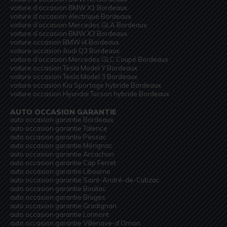
voiture d’occasion BMW X1 Bordeaux
voiture d’occasion électrique Bordeaux
voiture d’occasion Mercedes GLA Bordeaux
voiture d’occasion BMW X3 Bordeaux
voiture occasion BMW i4 Bordeaux
voiture occasion Audi Q3 Bordeaux
voiture d’occasion Mercedes GLC Coupé Bordeaux
voiture occasion Tesla Model Y Bordeaux
voiture occasion Tesla Model 3 Bordeaux
voiture occasion Kia Sportage hybride Bordeaux
voiture occasion Hyundai Tucson hybride Bordeaux
AUTO OCCASION GARANTIE
auto occasion garantie Bordeaux
auto occasion garantie Talence
auto occasion garantie Pessac
auto occasion garantie Mérignac
auto occasion garantie Arcachon
auto occasion garantie Cap Ferret
auto occasion garantie Libourne
auto occasion garantie Saint-André-de-Cubzac
auto occasion garantie Bouliac
auto occasion garantie Bruges
auto occasion garantie Gradignan
auto occasion garantie Lormont
auto occasion garantie Villenave-d’Ornon