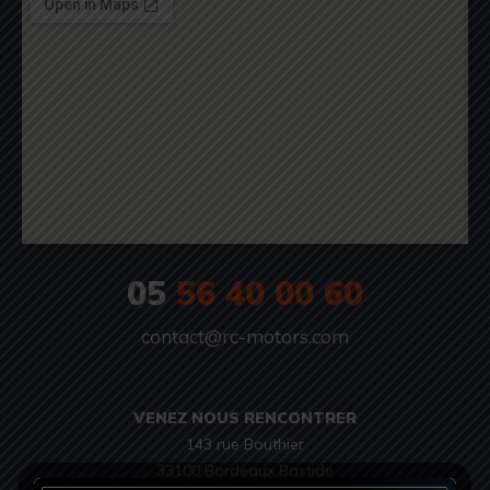
05
56 40 00 60
contact@rc-motors.com
VENEZ NOUS RENCONTRER
143 rue Bouthier

33100 Bordeaux Bastide