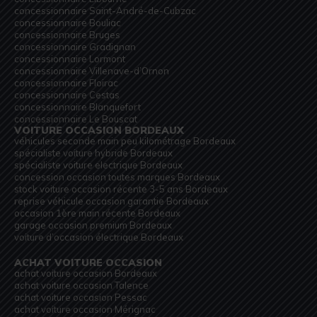
concessionnaire Saint-André-de-Cubzac
concessionnaire Bouliac
concessionnaire Bruges
concessionnaire Gradignan
concessionnaire Lormont
concessionnaire Villenave-d’Ornon
concessionnaire Floirac
concessionnaire Cestas
concessionnaire Blanquefort
concessionnaire Le Bouscat
VOITURE OCCASION BORDEAUX
véhicules seconde main peu kilométrage Bordeaux
spécialiste voiture hybride Bordeaux
spécialiste voiture electrique Bordeaux
concession occasion toutes marques Bordeaux
stock voiture occasion récente 3-5 ans Bordeaux
reprise véhicule occasion garantie Bordeaux
occasion 1ère main récente Bordeaux
garage occasion premium Bordeaux
voiture d’occasion électrique Bordeaux
ACHAT VOITURE OCCASION
achat voiture occasion Bordeaux
achat voiture occasion Talence
achat voiture occasion Pessac
achat voiture occasion Mérignac