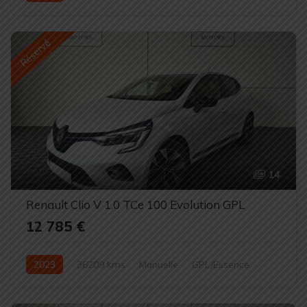
Réservé
14
Renault Clio V 1.0 TCe 100 Evolution GPL
12 785 €
2023
36209 kms
Manuelle
GPL/Essence