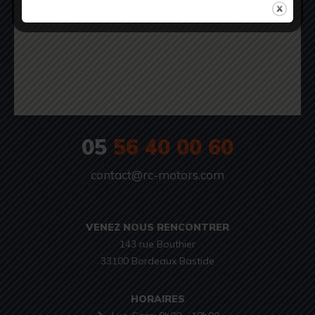
05
56 40 00 60
contact@rc-motors.com
VENEZ NOUS RENCONTRER
143 rue Bouthier

33100 Bordeaux Bastide
HORAIRES