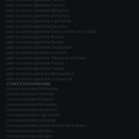
auto occasion garantie Pessac
auto occasion garantie Mérignac
auto occasion garantie Arcachon
auto occasion garantie Cap Ferret
auto occasion garantie Libourne
auto occasion garantie Saint-André-de-Cubzac
auto occasion garantie Bouliac
auto occasion garantie Bruges
auto occasion garantie Gradignan
auto occasion garantie Lormont
auto occasion garantie Villenave-d’Ornon
auto occasion garantie Floirac
auto occasion garantie Cestas
auto occasion garantie Blanquefort
auto occasion garantie Le Bouscat
CONCESSIONNAIRE
concessionnaire Bordeaux
concessionnaire Talence
concessionnaire Pessac
concessionnaire Mérignac
concessionnaire Arcachon
concessionnaire Cap Ferret
concessionnaire Libourne
concessionnaire Saint-André-de-Cubzac
concessionnaire Bouliac
concessionnaire Bruges