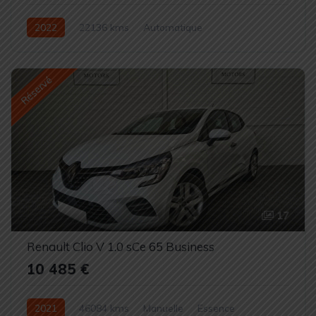
2022
22136 kms
Automatique
100% électrique
Réservé
17
Renault Clio V 1.0 sCe 65 Business
10 485 €
2021
46084 kms
Manuelle
Essence