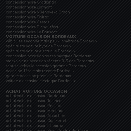
concessionnaire Gradignan
concessionnaire Lormont
concessionnaire Villenave-d’Ornon
concessionnaire Floirac
concessionnaire Cestas
concessionnaire Blanquefort
concessionnaire Le Bouscat
VOITURE OCCASION BORDEAUX
véhicules seconde main peu kilométrage Bordeaux
spécialiste voiture hybride Bordeaux
spécialiste voiture electrique Bordeaux
concession occasion toutes marques Bordeaux
stock voiture occasion récente 3-5 ans Bordeaux
reprise véhicule occasion garantie Bordeaux
occasion 1ère main récente Bordeaux
garage occasion premium Bordeaux
voiture d’occasion électrique Bordeaux
ACHAT VOITURE OCCASION
achat voiture occasion Bordeaux
achat voiture occasion Talence
achat voiture occasion Pessac
achat voiture occasion Mérignac
achat voiture occasion Arcachon
achat voiture occasion Cap Ferret
achat voiture occasion Libourne
achat voiture occasion Saint-André-de-Cubzac