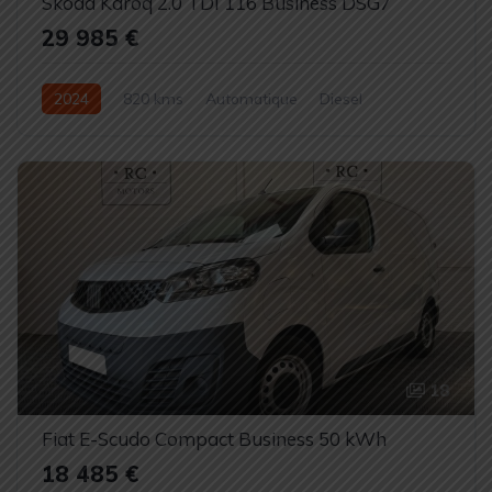
Skoda Karoq 2.0 TDI 116 Business DSG7
29 985 €
2024
820 kms
Automatique
Diesel
18
Fiat E-Scudo Compact Business 50 kWh
18 485 €