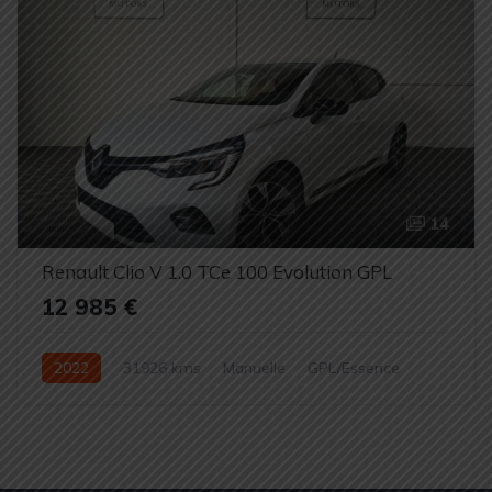
14
Renault Clio V 1.0 TCe 100 Evolution GPL
12 985 €
2022
31926 kms
Manuelle
GPL/Essence