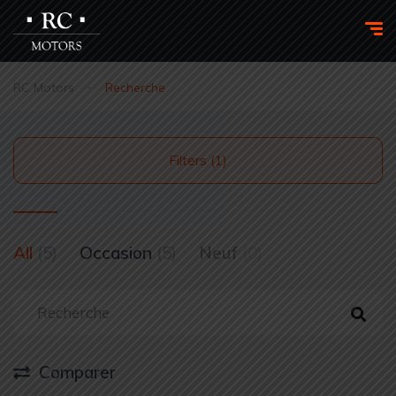
RC Motors
Recherche
Filters (1)
All
(5)
Occasion
(5)
Neuf
(0)
Comparer