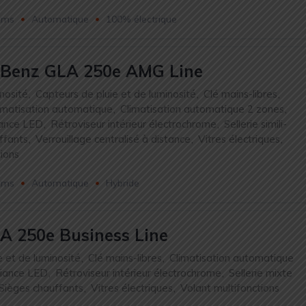
kms
Automatique
100% électrique
 Benz GLA 250e AMG Line
nosité
,
Capteurs de pluie et de luminosité
,
Clé mains-libres
,
imatisation automatique
,
Climatisation automatique 2 zones
,
iance LED
,
Rétroviseur intérieur électrochrome
,
Sellerie simili-
ffants
,
Verrouillage centralisé à distance
,
Vitres électriques
,
tions
kms
Automatique
Hybride
A 250e Business Line
e et de luminosité
,
Clé mains-libres
,
Climatisation automatique
iance LED
,
Rétroviseur intérieur électrochrome
,
Sellerie mixte
Sièges chauffants
,
Vitres électriques
,
Volant multifonctions