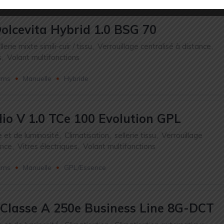
Dolcevita Hybrid 1.0 BSG 70
llerie mixte simili-cuir / tissu
,
Verrouillage centralisé à distance
,
s
,
Volant multifonctions
kms
Manuelle
Hybride
lio V 1.0 TCe 100 Evolution GPL
e et de luminosité
,
Climatisation
,
sellerie tissu
,
Verrouillage
ance
,
Vitres électriques
,
Volant multifonctions
kms
Manuelle
GPL/Essence
Classe A 250e Business Line 8G-DCT