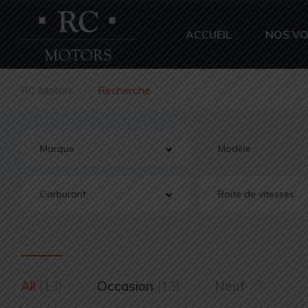
ACCUEIL
NOS VO
RC Motors
Recherche
All
(13)
Occasion
(13)
Neuf
(0)