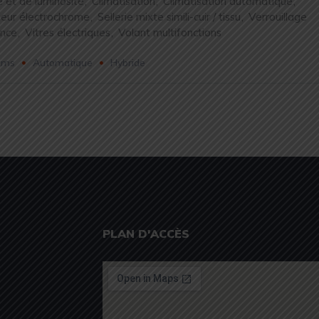
e et de luminosité
,
Climatisation
,
Climatisation automatique
,
rieur électrochrome
,
Sellerie mixte simili-cuir / tissu
,
Verrouillage
ance
,
Vitres électriques
,
Volant multifonctions
kms
Automatique
Hybride
PLAN D'ACCÈS