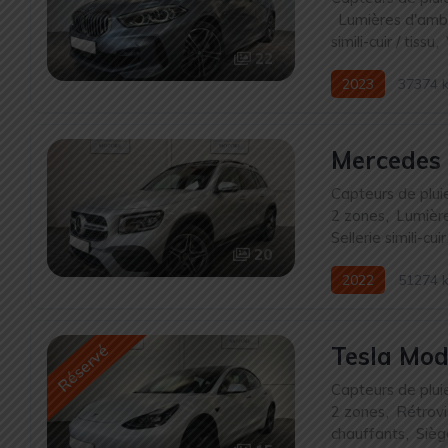
,
Lumières d'amb
simili-cuir / tissu
,
22
2023
37374 
Mercedes
Capteurs de plui
2 zones
,
Lumièr
Sellerie simili-cuir
20
2022
51274 
Réservé
Tesla Mod
Capteurs de plui
2 zones
,
Rétrovi
chauffants
,
Sièg