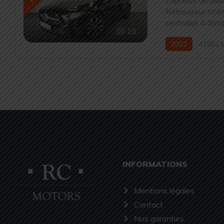
Capteurs de plui
Rétroviseur inté
centralisé à dist
18
2022
41882 
INFORMATIONS
Mentions légales
Contact
Nos garanties