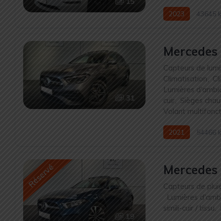
15
2023
43645 
Mercedes
Capteurs de lumi
Climatisation
,
Cl
Lumières d'amb
31
cuir
,
Sièges chau
Volant multifonc
2021
54466 
Réservé
Mercedes 
Capteurs de plui
,
Lumières d'amb
simili-cuir / tissu
,
19