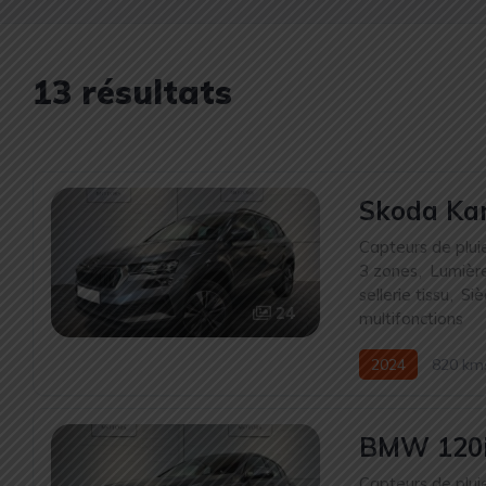
13 résultats
Skoda Kar
Capteurs de plui
3 zones
,
Lumièr
sellerie tissu
,
Siè
24
multifonctions
2024
820 km
BMW 120i
Capteurs de plui