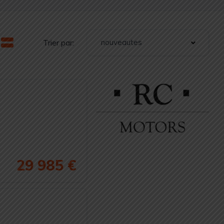
nouveautes
Trier par:
29 985 €