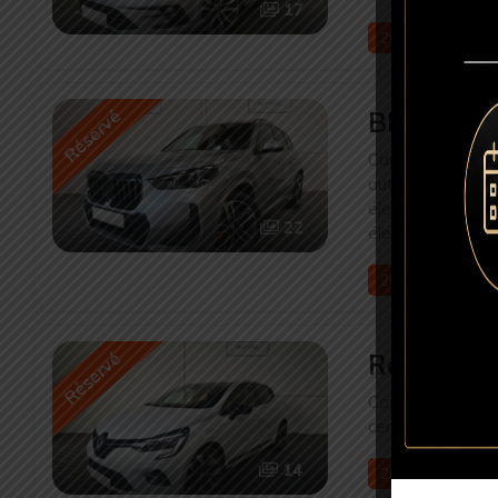
17
2023
31109 
Réservé
BMW X1 s
Capteurs de plui
automatique 2 z
électrochrome
,
S
22
électriques
,
Vola
2024
35988 
Réservé
Renault C
Capteurs de plui
centralisé à dist
14
2023
36209 