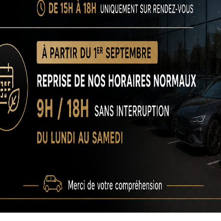
kms
Manuelle
Diesel
Drive20i M Sport Pro
e et de luminosité
,
Clé mains-libres
,
Climatisation
ones
,
Lumières d'ambiance LED
,
Rétroviseur intérieur
ellerie mixte similicuir/alcantara
,
Sièges chauffants
,
Vitres
nt chauffant
kms
Automatique
Essence
lio V 1.0 TCe 100 Evolution GPL
e et de luminosité
,
Climatisation
,
sellerie tissu
,
Verrouillage
ance
,
Vitres électriques
,
Volant multifonctions
kms
Manuelle
GPL/Essence