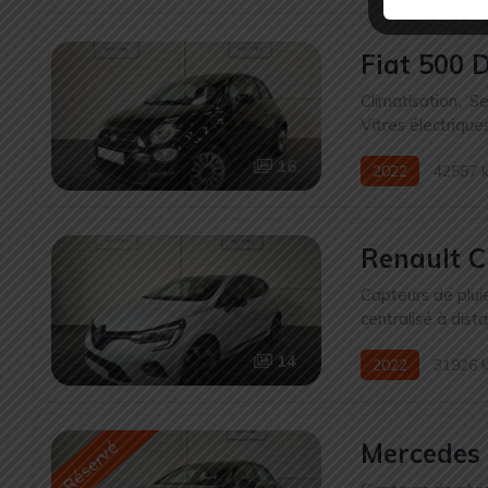
Fiat 500 
Climatisation
,
Se
Vitres électrique
16
2022
42587 
Renault C
Capteurs de plui
centralisé à dist
14
2022
31926 
Réservé
Mercedes 