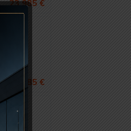
23 985 €
27 485 €