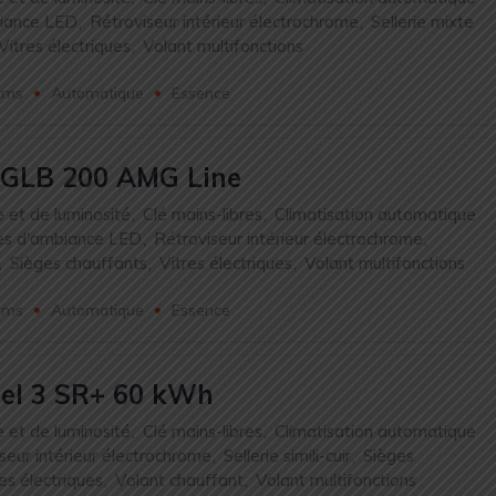
iance LED
,
Rétroviseur intérieur électrochrome
,
Sellerie mixte
Vitres électriques
,
Volant multifonctions
kms
Automatique
Essence
 GLB 200 AMG Line
e et de luminosité
,
Clé mains-libres
,
Climatisation automatique
es d'ambiance LED
,
Rétroviseur intérieur électrochrome
,
,
Sièges chauffants
,
Vitres électriques
,
Volant multifonctions
kms
Automatique
Essence
el 3 SR+ 60 kWh
e et de luminosité
,
Clé mains-libres
,
Climatisation automatique
seur intérieur électrochrome
,
Sellerie simili-cuir
,
Sièges
es électriques
,
Volant chauffant
,
Volant multifonctions