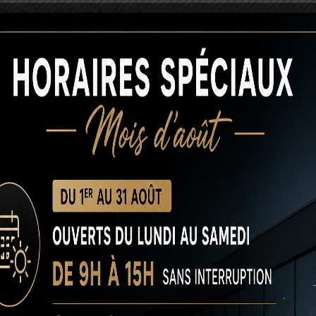
kms
Automatique
Hybride
n Tiguan 2.0 TDI 150 DSG7
nosité
,
Capteurs de pluie et de luminosité
,
Clé mains-libres
,
imatisation automatique
,
Climatisation automatique 3 zones
,
iance LED
,
Rétroviseur intérieur électrochrome
,
Sellerie mixte
rrouillage centralisé à distance
,
Vitres électriques
,
Volant
kms
Automatique
Diesel
egane 1.5 BlueDCI 115 Techno
e et de luminosité
,
Clé mains-libres
,
Climatisation automatique
es d'ambiance LED
,
Rétroviseur intérieur électrochrome
,
s
,
Volant multifonctions