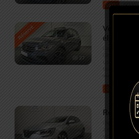
2021
56190 
Réservé
Volkswage
élégance
Capteurs de lumi
Climatisation
,
Cl
27
Lumières d'amb
tissu / velours
,
Ve
multifonctions
2021
76984 
Renault M
Capteurs de plui
2 zones
,
Lumièr
Vitres électrique