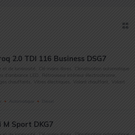
oq 2.0 TDI 116 Business DSG7
e et de luminosité
,
Clé mains-libres
,
Climatisation automatique
es d'ambiance LED
,
Rétroviseur intérieur électrochrome
,
ges chauffants
,
Vitres électriques
,
Volant chauffant
,
Volant
s
Automatique
Diesel
 M Sport DKG7
e et de luminosité
,
Clé mains-libres
,
Climatisation automatique